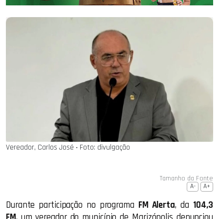
Vereador, Carlos José ‧ Foto: divulgação
Tamanho da Fonte
A-
A+
Durante participação no programa
FM Alerta
, da
104,3
FM
, um vereador do município de Marizópolis denunciou