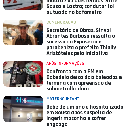
moto deixa dois feridos entre
Sousa e Lastro; condutor foi
autuado no bafômetro
COMEMORAÇÃO
Secretário de Obras, Sinval
Abrantes Barbosa ressalta o
sucesso da Exposerra e
parabeniza o prefeito Thially
Aristóteles pela iniciativa
APÓS INFORMAÇÕES
Confronto com a PM em
Cabedelo deixa dois baleados e
termina com apreensão de
submetralhadora
MATERNO INFANTIL
Bebê de um ano é hospitalizado
em Sousa após suspeita de
ingerir maconha e sofrer
engasgo