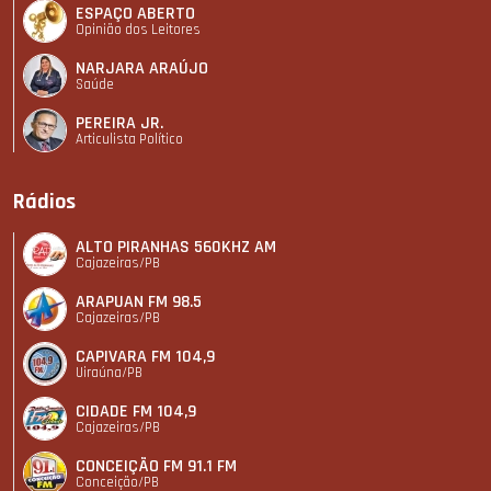
ESPAÇO ABERTO
Opinião dos Leitores
NARJARA ARAÚJO
Saúde
PEREIRA JR.
Articulista Polí­tico
Rádios
ALTO PIRANHAS 560KHZ AM
Cajazeiras/PB
ARAPUAN FM 98.5
Cajazeiras/PB
CAPIVARA FM 104,9
Uiraúna/PB
CIDADE FM 104,9
Cajazeiras/PB
CONCEIÇÃO FM 91.1 FM
Conceição/PB