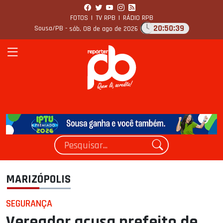
FOTOS
|
TV RPB
|
RÁDIO RPB
20:50:40
Sousa/PB -
sáb, 08 de ago de 2026
MARIZÓPOLIS
SEGURANÇA
Vereador acusa prefeito de