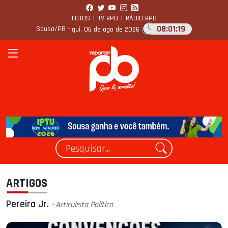
FOTOS
|
TV RPB
|
RÁDIO RPB
08:01:22
Sousa/PB -
qui, 06 de ago de 2026
ARTIGOS
Pereira Jr.
• Articulista Polí­tico