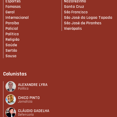
Esportes
Nazarezinho
Famosos
Santa Cruz
Geral
São Francisco
Internacional
São José da Lagoa Tapada
Paraíba
São José de Piranhas
Policial
Vieirópolis
Política
Religião
Saúde
Sertão
Sousa
Colunistas
ALEXANDRE LYRA
Política
CHICO PINTO
Jornalista
CLÁUDIO GADELHA
Defensoria