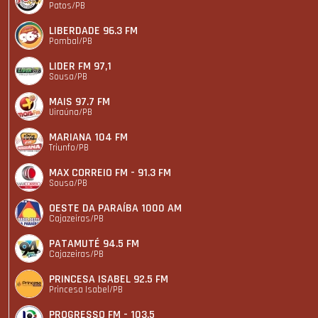
Patos/PB
LIBERDADE 96.3 FM
Pombal/PB
LIDER FM 97,1
Sousa/PB
MAIS 97.7 FM
Uiraúna/PB
MARIANA 104 FM
Triunfo/PB
MAX CORREIO FM - 91.3 FM
Sousa/PB
OESTE DA PARAÍBA 1000 AM
Cajazeiras/PB
PATAMUTÉ 94.5 FM
Cajazeiras/PB
PRINCESA ISABEL 92.5 FM
Princesa Isabel/PB
PROGRESSO FM - 103,5