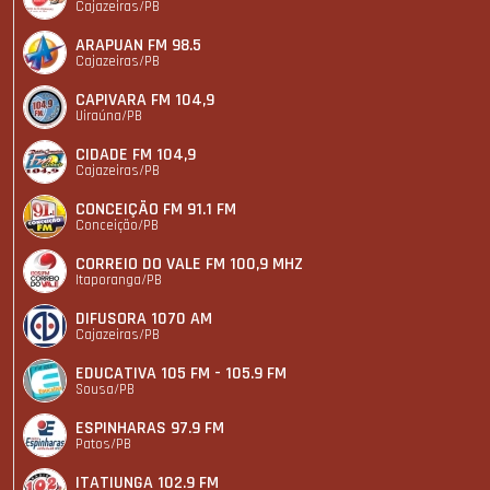
Cajazeiras/PB
ARAPUAN FM 98.5
Cajazeiras/PB
CAPIVARA FM 104,9
Uiraúna/PB
CIDADE FM 104,9
Cajazeiras/PB
CONCEIÇÃO FM 91.1 FM
Conceição/PB
CORREIO DO VALE FM 100,9 MHZ
Itaporanga/PB
DIFUSORA 1070 AM
Cajazeiras/PB
EDUCATIVA 105 FM - 105.9 FM
Sousa/PB
ESPINHARAS 97.9 FM
Patos/PB
ITATIUNGA 102.9 FM