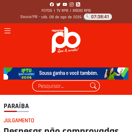
FOTOS
|
TV RPB
|
RÁDIO RPB
07:38:42
Sousa/PB -
sáb, 08 de ago de 2026
PARAÍBA
JULGAMENTO
Despesas não comprovadas