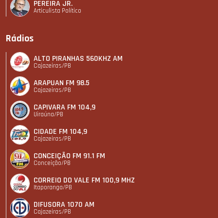
PEREIRA JR.
Articulista Polí­tico
Rádios
ALTO PIRANHAS 560KHZ AM
Cajazeiras/PB
ARAPUAN FM 98.5
Cajazeiras/PB
CAPIVARA FM 104,9
Uiraúna/PB
CIDADE FM 104,9
Cajazeiras/PB
CONCEIÇÃO FM 91.1 FM
Conceição/PB
CORREIO DO VALE FM 100,9 MHZ
Itaporanga/PB
DIFUSORA 1070 AM
Cajazeiras/PB