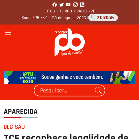
FOTOS
|
TV RPB
|
RÁDIO RPB
21:51:57
Sousa/PB -
sáb, 08 de ago de 2026
APARECIDA
DECISÃO
TCE reconhece legalidade de