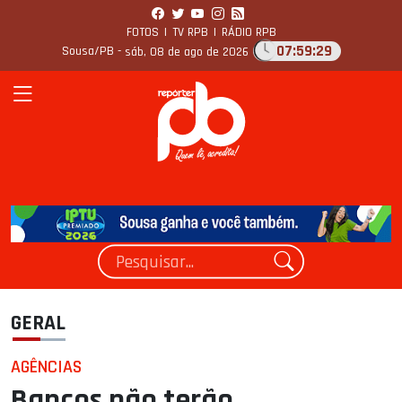
FOTOS
|
TV RPB
|
RÁDIO RPB
07:59:30
Sousa/PB -
sáb, 08 de ago de 2026
GERAL
AGÊNCIAS
Bancos não terão