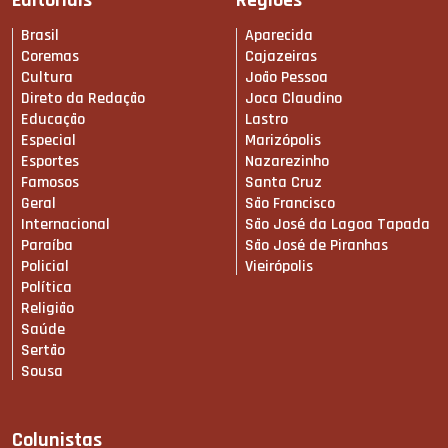
Editoriais
Regiões
Brasil
Aparecida
Coremas
Cajazeiras
Cultura
João Pessoa
Direto da Redação
Joca Claudino
Educação
Lastro
Especial
Marizópolis
Esportes
Nazarezinho
Famosos
Santa Cruz
Geral
São Francisco
Internacional
São José da Lagoa Tapada
Paraíba
São José de Piranhas
Policial
Vieirópolis
Política
Religião
Saúde
Sertão
Sousa
Colunistas