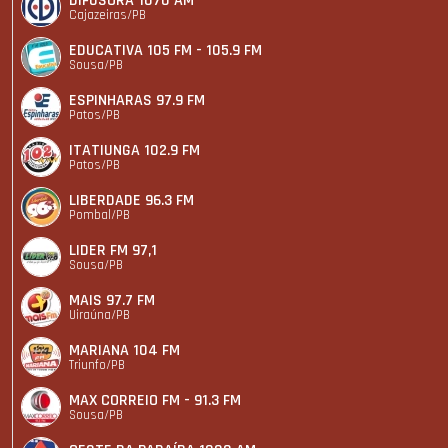
DIFUSORA 1070 AM
Cajazeiras/PB
EDUCATIVA 105 FM - 105.9 FM
Sousa/PB
ESPINHARAS 97.9 FM
Patos/PB
ITATIUNGA 102.9 FM
Patos/PB
LIBERDADE 96.3 FM
Pombal/PB
LIDER FM 97,1
Sousa/PB
MAIS 97.7 FM
Uiraúna/PB
MARIANA 104 FM
Triunfo/PB
MAX CORREIO FM - 91.3 FM
Sousa/PB