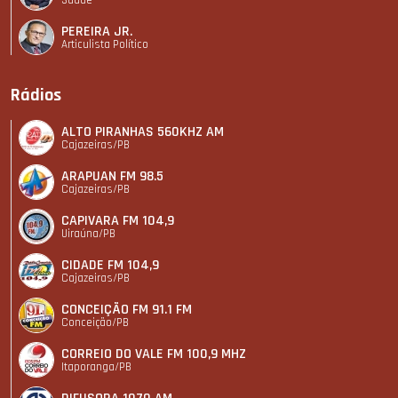
PEREIRA JR.
Articulista Polí­tico
Rádios
ALTO PIRANHAS 560KHZ AM
Cajazeiras/PB
ARAPUAN FM 98.5
Cajazeiras/PB
CAPIVARA FM 104,9
Uiraúna/PB
CIDADE FM 104,9
Cajazeiras/PB
CONCEIÇÃO FM 91.1 FM
Conceição/PB
CORREIO DO VALE FM 100,9 MHZ
Itaporanga/PB