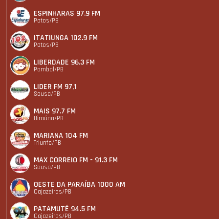
ESPINHARAS 97.9 FM
Patos/PB
ITATIUNGA 102.9 FM
Patos/PB
LIBERDADE 96.3 FM
Pombal/PB
LIDER FM 97,1
Sousa/PB
MAIS 97.7 FM
Uiraúna/PB
MARIANA 104 FM
Triunfo/PB
MAX CORREIO FM - 91.3 FM
Sousa/PB
OESTE DA PARAÍBA 1000 AM
Cajazeiras/PB
PATAMUTÉ 94.5 FM
Cajazeiras/PB