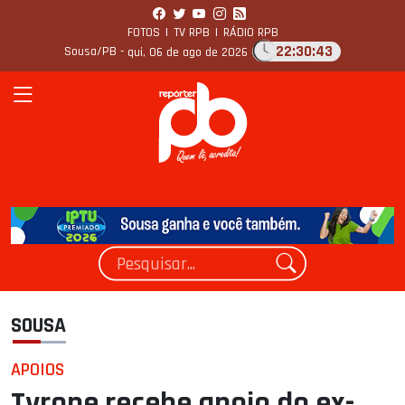
FOTOS
|
TV RPB
|
RÁDIO RPB
22:30:44
Sousa/PB -
qui, 06 de ago de 2026
SOUSA
APOIOS
Tyrone recebe apoio do ex-