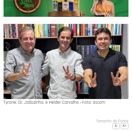
Tyrone, Dr. Joãozinho, e Helder Carvalho ‧ Foto: ascom
Tamanho da Fonte
A-
A+