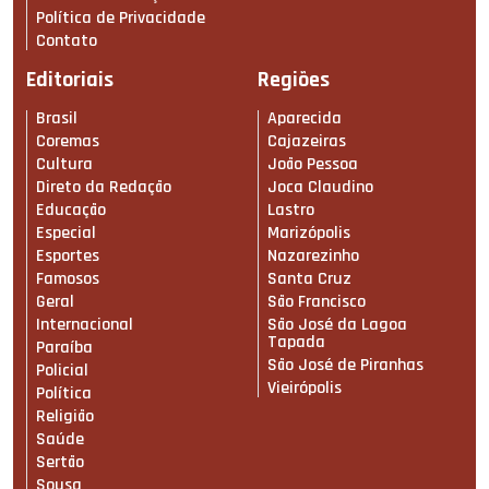
Política de Privacidade
Contato
Editoriais
Regiões
Brasil
Aparecida
Coremas
Cajazeiras
Cultura
João Pessoa
Direto da Redação
Joca Claudino
Educação
Lastro
Especial
Marizópolis
Esportes
Nazarezinho
Famosos
Santa Cruz
Geral
São Francisco
Internacional
São José da Lagoa
Tapada
Paraíba
São José de Piranhas
Policial
Vieirópolis
Política
Religião
Saúde
Sertão
Sousa