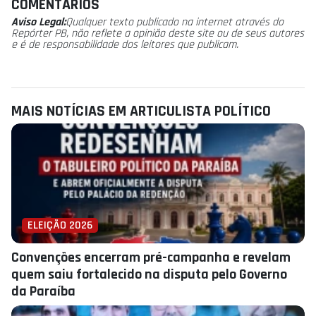
COMENTÁRIOS
Aviso Legal:
Qualquer texto publicado na internet através do
Repórter PB, não reflete a opinião deste site ou de seus autores
e é de responsabilidade dos leitores que publicam.
MAIS NOTÍCIAS EM ARTICULISTA POLÍ­TICO
ELEIÇÃO 2026
Convenções encerram pré-campanha e revelam
quem saiu fortalecido na disputa pelo Governo
da Paraíba