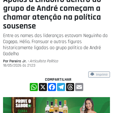
grupo de André começam a
chamar atenção na política
sousense
Entre os nomes das lideranças estavam Neguinho da
Cagepa, Hélio, Fransuar e outras figuras
historicamente ligadas ao grupo político de André
Gadelha
Por Pereira Jr.
• Articulista Polí­tico
18/05/2026 às 21:23
Imprimir
COMPARTILHAR
WhatsApp
X
Facebook
Telegram
Threads
Email