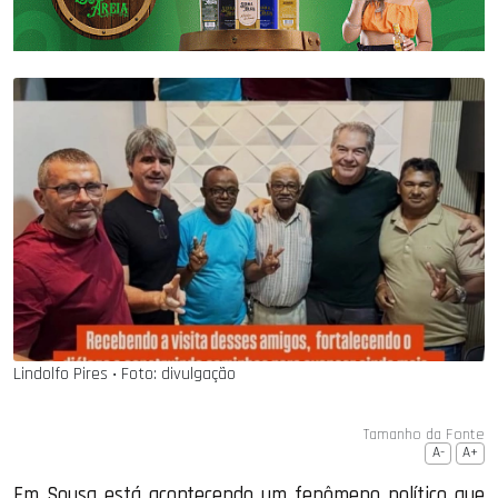
Lindolfo Pires ‧ Foto: divulgação
Tamanho da Fonte
A-
A+
Em Sousa está acontecendo um fenômeno político que