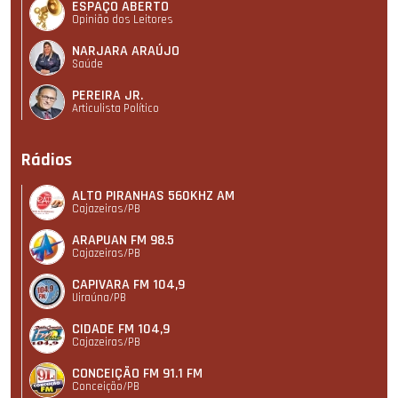
ESPAÇO ABERTO
Opinião dos Leitores
NARJARA ARAÚJO
Saúde
PEREIRA JR.
Articulista Polí­tico
Rádios
ALTO PIRANHAS 560KHZ AM
Cajazeiras/PB
ARAPUAN FM 98.5
Cajazeiras/PB
CAPIVARA FM 104,9
Uiraúna/PB
CIDADE FM 104,9
Cajazeiras/PB
CONCEIÇÃO FM 91.1 FM
Conceição/PB