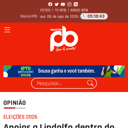
FOTOS
|
TV RPB
|
RÁDIO RPB
05:18:45
Sousa/PB -
qui, 06 de ago de 2026
OPINIÃO
ELEIÇÕES 2026
Apoios a Lindolfo dentro do