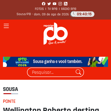
FOTOS
|
TV RPB
|
RÁDIO RPB
09:40:16
Sousa/PB -
dom, 09 de ago de 2026
SOUSA
PONTE
Wellington Roberto destina