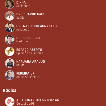
DINHA
Sociedade
DR EDUARDO PACHU
Saúde
DR FRANCISCO ABRANTES
Advogado
DR PAULO JOSÉ
Medicina
ESPAÇO ABERTO
Opinião dos Leitores
NARJARA ARAÚJO
Saúde
PEREIRA JR.
Articulista Polí­tico
Rádios
ALTO PIRANHAS 560KHZ AM
Cajazeiras/PB