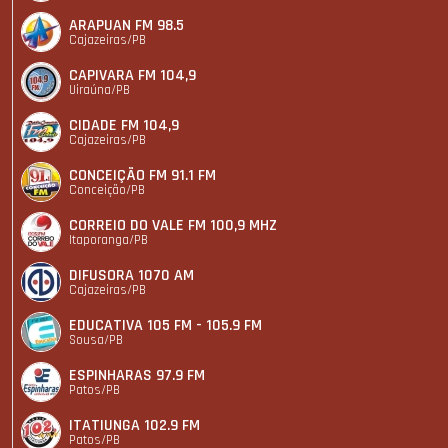
ARAPUAN FM 98.5
Cajazeiras/PB
CAPIVARA FM 104,9
Uiraúna/PB
CIDADE FM 104,9
Cajazeiras/PB
CONCEIÇÃO FM 91.1 FM
Conceição/PB
CORREIO DO VALE FM 100,9 MHZ
Itaporanga/PB
DIFUSORA 1070 AM
Cajazeiras/PB
EDUCATIVA 105 FM - 105.9 FM
Sousa/PB
ESPINHARAS 97.9 FM
Patos/PB
ITATIUNGA 102.9 FM
Patos/PB