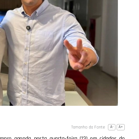
Tamanho da Fonte
A-
A+
umpre agenda nesta quarta-feira (13) em cidades do