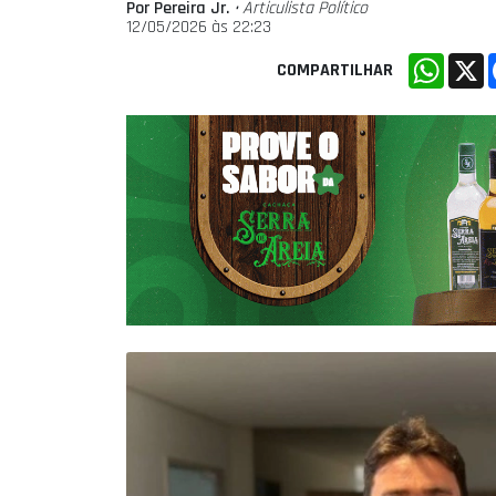
Por Pereira Jr.
• Articulista Polí­tico
12/05/2026 às 22:23
Whats
X
COMPARTILHAR