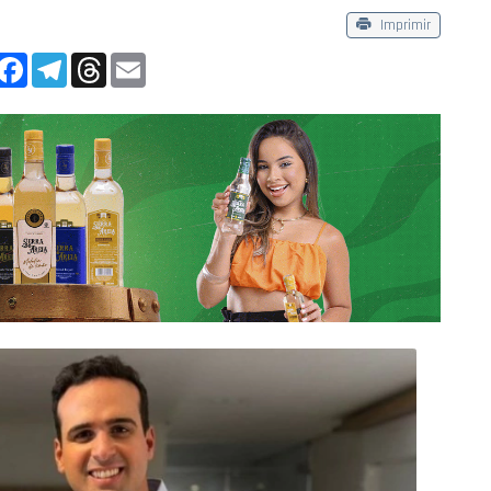
Imprimir
App
Facebook
Telegram
Threads
Email