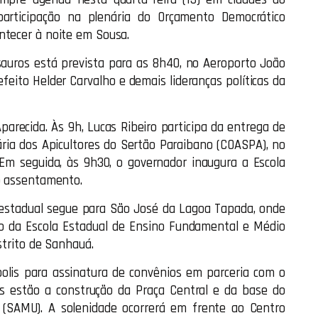
articipação na plenária do Orçamento Democrático
ntecer à noite em Sousa.
auros está prevista para as 8h40, no Aeroporto João
efeito Helder Carvalho e demais lideranças políticas da
Aparecida. Às 9h, Lucas Ribeiro participa da entrega de
ia dos Apicultores do Sertão Paraibano (COASPA), no
Em seguida, às 9h30, o governador inaugura a Escola
no assentamento.
 estadual segue para São José da Lagoa Tapada, onde
ão da Escola Estadual de Ensino Fundamental e Médio
strito de Sanhauá.
polis para assinatura de convênios em parceria com o
as estão a construção da Praça Central e da base do
 (SAMU). A solenidade ocorrerá em frente ao Centro