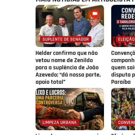
SUPLENTE DE SENADOR
ELEIÇÃO
Helder confirma que não
Convençõ
vetou nome de Zenildo
campanha
para a suplência de João
quem saiu
Azevedo; “dá nossa parte,
disputa p
apoio total”
Paraíba
LIMPEZA URBANA
CONVEN