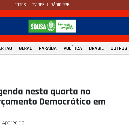
FOTOS
|
TV RPB
|
RÁDIO RPB
ERTÃO
GERAL
PARAÍBA
POLÍTICA
BRASIL
OUTROS
genda nesta quarta no
 Orçamento Democrático em
e Aparecida