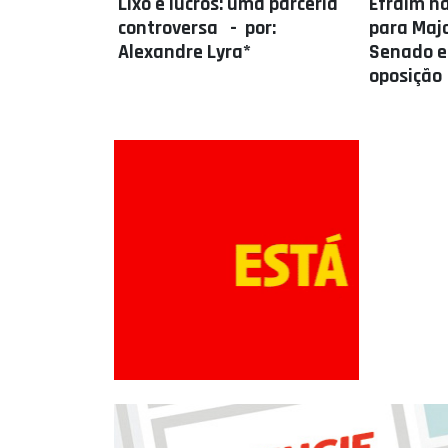
Lixo e lucros: uma parceria
Efraim nã
controversa - por:
para Majo
Alexandre Lyra*
Senado e
oposição