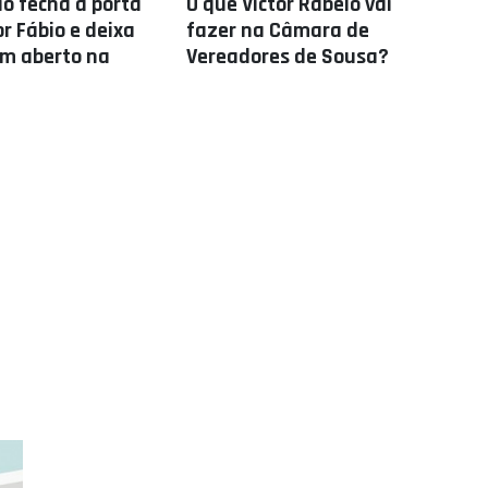
o fecha a porta
O que Victor Rabelo vai
r Fábio e deixa
fazer na Câmara de
m aberto na
Vereadores de Sousa?