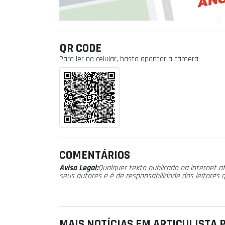
QR CODE
Para ler no celular, basta apontar a câmera
COMENTÁRIOS
Aviso Legal:
Qualquer texto publicado na internet at
seus autores e é de responsabilidade dos leitores 
MAIS NOTÍCIAS EM ARTICULISTA P