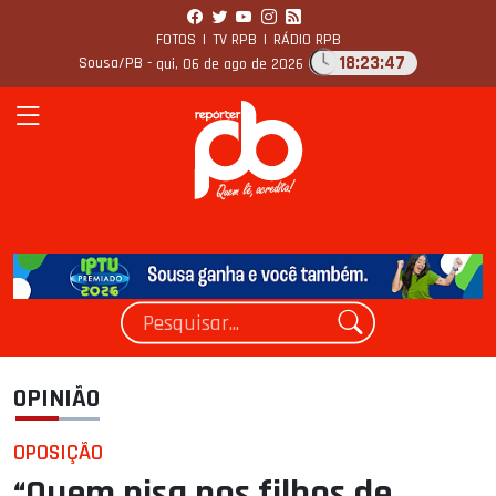
FOTOS
|
TV RPB
|
RÁDIO RPB
18:23:49
Sousa/PB -
qui, 06 de ago de 2026
OPINIÃO
OPOSIÇÃO
“Quem pisa nos filhos de