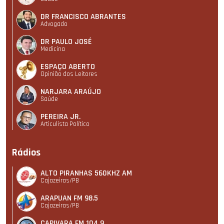
DR FRANCISCO ABRANTES
Advogado
DR PAULO JOSÉ
Medicina
ESPAÇO ABERTO
Opinião dos Leitores
NARJARA ARAÚJO
Saúde
PEREIRA JR.
Articulista Polí­tico
Rádios
ALTO PIRANHAS 560KHZ AM
Cajazeiras/PB
ARAPUAN FM 98.5
Cajazeiras/PB
CAPIVARA FM 104,9