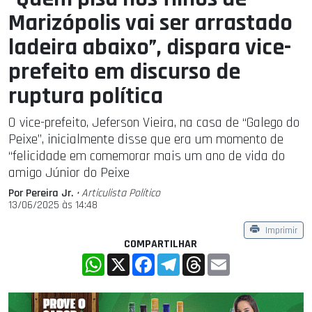
Marizópolis vai ser arrastado
ladeira abaixo”, dispara vice-
prefeito em discurso de
ruptura política
O vice-prefeito, Jeferson Vieira, na casa de “Galego do
Peixe”, inicialmente disse que era um momento de
“felicidade em comemorar mais um ano de vida do
amigo Júnior do Peixe
Por Pereira Jr.
• Articulista Polí­tico
13/06/2025 às 14:48
Imprimir
COMPARTILHAR
WhatsApp
X
Facebook
Telegram
Threads
Email