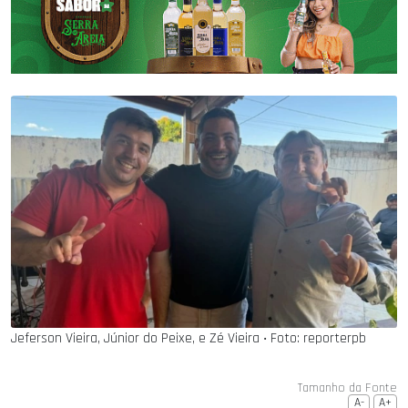
Jeferson Vieira, Júnior do Peixe, e Zé Vieira ‧ Foto: reporterpb
Tamanho da Fonte
A-
A+