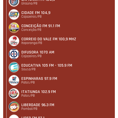
Uiraúna/PB
CIDADE FM 104,9
Cajazeiras/PB
CONCEIÇÃO FM 91.1 FM
Conceição/PB
CORREIO DO VALE FM 100,9 MHZ
Itaporanga/PB
DIFUSORA 1070 AM
Cajazeiras/PB
EDUCATIVA 105 FM - 105.9 FM
Sousa/PB
ESPINHARAS 97.9 FM
Patos/PB
ITATIUNGA 102.9 FM
Patos/PB
LIBERDADE 96.3 FM
Pombal/PB