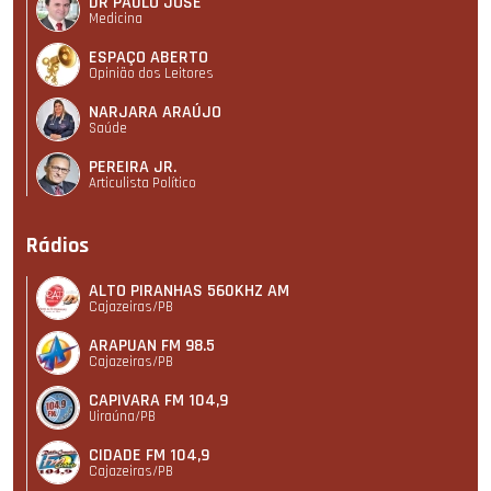
DR PAULO JOSÉ
Medicina
ESPAÇO ABERTO
Opinião dos Leitores
NARJARA ARAÚJO
Saúde
PEREIRA JR.
Articulista Polí­tico
Rádios
ALTO PIRANHAS 560KHZ AM
Cajazeiras/PB
ARAPUAN FM 98.5
Cajazeiras/PB
CAPIVARA FM 104,9
Uiraúna/PB
CIDADE FM 104,9
Cajazeiras/PB