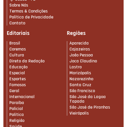
Sobre Nós
Termos & Condições
Política de Privacidade
Contato
Editoriais
Regiões
Brasil
Aparecida
Coremas
Cajazeiras
Cultura
João Pessoa
Direto da Redação
Joca Claudino
Educação
Lastro
Especial
Marizópolis
Esportes
Nazarezinho
Famosos
Santa Cruz
Geral
São Francisco
Internacional
São José da Lagoa
Tapada
Paraíba
São José de Piranhas
Policial
Vieirópolis
Política
Religião
Saúde