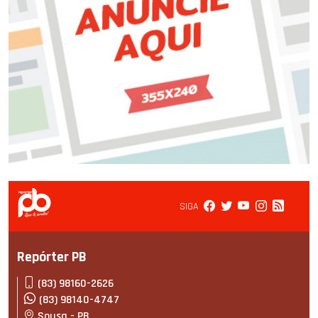
SIGA
Repórter PB
(83) 98160-2626
(83) 98140-4747
Sousa - PB