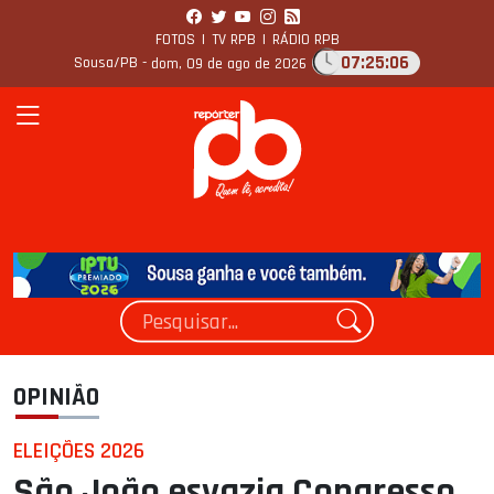
FOTOS
|
TV RPB
|
RÁDIO RPB
07:25:07
Sousa/PB -
dom, 09 de ago de 2026
OPINIÃO
ELEIÇÕES 2026
São João esvazia Congresso