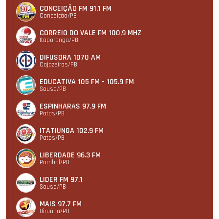
CONCEIÇÃO FM 91.1 FM
Conceição/PB
CORREIO DO VALE FM 100,9 MHZ
Itaporanga/PB
DIFUSORA 1070 AM
Cajazeiras/PB
EDUCATIVA 105 FM - 105.9 FM
Sousa/PB
ESPINHARAS 97.9 FM
Patos/PB
ITATIUNGA 102.9 FM
Patos/PB
LIBERDADE 96.3 FM
Pombal/PB
LIDER FM 97,1
Sousa/PB
MAIS 97.7 FM
Uiraúna/PB