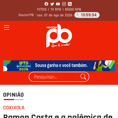
FOTOS
|
TV RPB
|
RÁDIO RPB
13:59:35
Sousa/PB -
sex, 07 de ago de 2026
OPINIÃO
COXIXOLA
Ramon Costa e a polêmica de