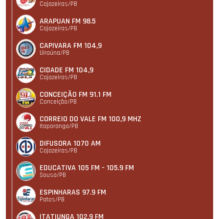
Cajazeiras/PB
ARAPUAN FM 98.5
Cajazeiras/PB
CAPIVARA FM 104,9
Uiraúna/PB
CIDADE FM 104,9
Cajazeiras/PB
CONCEIÇÃO FM 91.1 FM
Conceição/PB
CORREIO DO VALE FM 100,9 MHZ
Itaporanga/PB
DIFUSORA 1070 AM
Cajazeiras/PB
EDUCATIVA 105 FM - 105.9 FM
Sousa/PB
ESPINHARAS 97.9 FM
Patos/PB
ITATIUNGA 102.9 FM