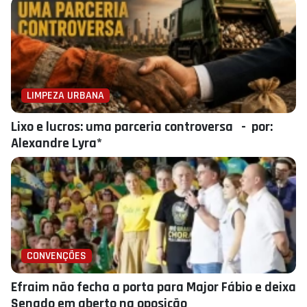
LIMPEZA URBANA
Lixo e lucros: uma parceria controversa - por:
Alexandre Lyra*
CONVENÇÕES
Efraim não fecha a porta para Major Fábio e deixa
Senado em aberto na oposição