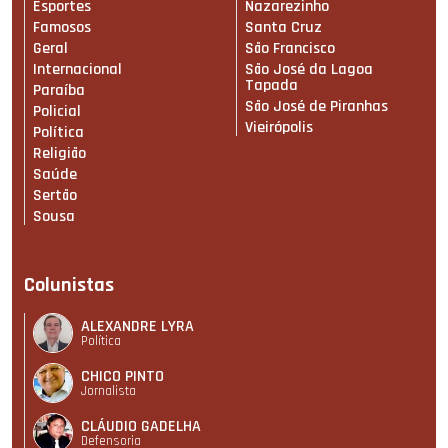
Esportes
Nazarezinho
Famosos
Santa Cruz
Geral
São Francisco
Internacional
São José da Lagoa
Tapada
Paraíba
São José de Piranhas
Policial
Vieirópolis
Política
Religião
Saúde
Sertão
Sousa
Colunistas
ALEXANDRE LYRA
Política
CHICO PINTO
Jornalista
CLÁUDIO GADELHA
Defensoria