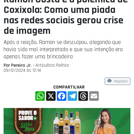
Coxixola: Como uma piada
nas redes sociais gerou crise
de imagem
Após a reação, Ramon se desculpou, alegando que
havia sido mal interpretado e que sua intenção era
apenas fazer uma brincadeira
Por Pereira Jr.
• Articulista Polí­tico
09/12/2024 às 12:14
Imprimir
COMPARTILHAR
WhatsApp
X
Facebook
Telegram
Threads
Email