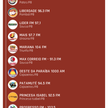
Patos/PB
LIBERDADE 96.3 FM
Pombal/PB
LIDER FM 97,1
Sousa/PB
MAIS 97.7 FM
Uiraúna/PB
MARIANA 104 FM
Triunfo/PB
MAX CORREIO FM - 91.3 FM
Sousa/PB
OESTE DA PARAÍBA 1000 AM
Cajazeiras/PB
PATAMUTÉ 94.5 FM
Cajazeiras/PB
PRINCESA ISABEL 92.5 FM
Princesa Isabel/PB
PROGRESSO FM - 103,5