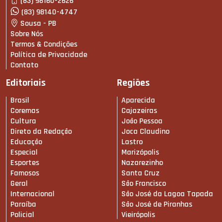
(83) 98160-2626
(83) 98140-4747
Sousa - PB
Sobre Nós
Termos & Condições
Política de Privacidade
Contato
Editoriais
Regiões
Brasil
Aparecida
Coremas
Cajazeiras
Cultura
João Pessoa
Direto da Redação
Joca Claudino
Educação
Lastro
Especial
Marizópolis
Esportes
Nazarezinho
Famosos
Santa Cruz
Geral
São Francisco
Internacional
São José da Lagoa Tapada
Paraíba
São José de Piranhas
Policial
Vieirópolis