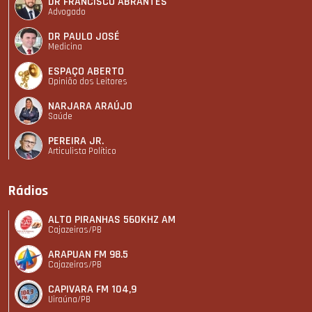
DR FRANCISCO ABRANTES
Advogado
DR PAULO JOSÉ
Medicina
ESPAÇO ABERTO
Opinião dos Leitores
NARJARA ARAÚJO
Saúde
PEREIRA JR.
Articulista Polí­tico
Rádios
ALTO PIRANHAS 560KHZ AM
Cajazeiras/PB
ARAPUAN FM 98.5
Cajazeiras/PB
CAPIVARA FM 104,9
Uiraúna/PB