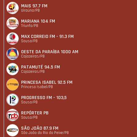
MAIS 97.7 FM
Uiraúna/PB
MARIANA 104 FM
Triunfo/PB
MAX CORREIO FM - 91.3 FM
Sousa/PB
OESTE DA PARAÍBA 1000 AM
Cajazeiras/PB
PATAMUTÉ 94.5 FM
Cajazeiras/PB
PRINCESA ISABEL 92.5 FM
Princesa Isabel/PB
PROGRESSO FM - 103,5
Sousa/PB
REPÓRTER PB
Sousa/PB
SÃO JOÃO 87.9 FM
São João do Rio do Peixe/PB