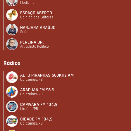
Medicina
ESPAÇO ABERTO
Opinião dos Leitores
NARJARA ARAÚJO
Saúde
PEREIRA JR.
Articulista Polí­tico
Rádios
ALTO PIRANHAS 560KHZ AM
Cajazeiras/PB
ARAPUAN FM 98.5
Cajazeiras/PB
CAPIVARA FM 104,9
Uiraúna/PB
CIDADE FM 104,9
Cajazeiras/PB