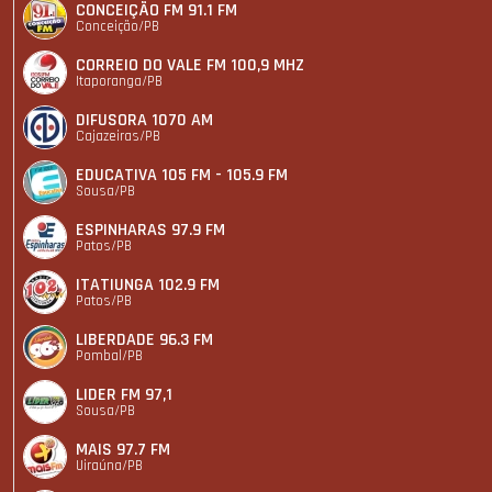
CONCEIÇÃO FM 91.1 FM
Conceição/PB
CORREIO DO VALE FM 100,9 MHZ
Itaporanga/PB
DIFUSORA 1070 AM
Cajazeiras/PB
EDUCATIVA 105 FM - 105.9 FM
Sousa/PB
ESPINHARAS 97.9 FM
Patos/PB
ITATIUNGA 102.9 FM
Patos/PB
LIBERDADE 96.3 FM
Pombal/PB
LIDER FM 97,1
Sousa/PB
MAIS 97.7 FM
Uiraúna/PB