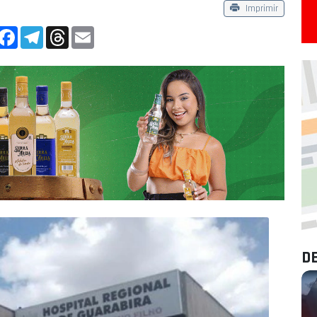
Imprimir
App
Facebook
Telegram
Threads
Email
D