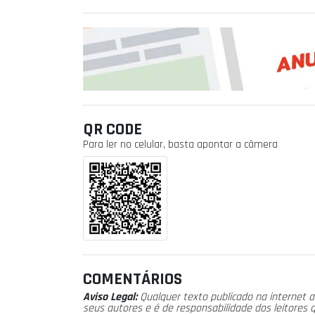
QR CODE
Para ler no celular, basta apontar a câmera
COMENTÁRIOS
Aviso Legal:
Qualquer texto publicado na internet a
seus autores e é de responsabilidade dos leitores 