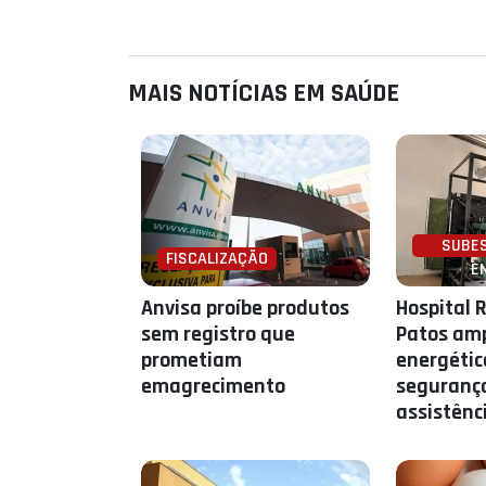
MAIS NOTÍCIAS EM SAÚDE
SUBE
FISCALIZAÇÃO
E
Anvisa proíbe produtos
Hospital 
sem registro que
Patos amp
prometiam
energétic
emagrecimento
seguranç
assistênc