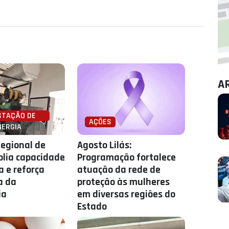
A
STAÇÃO DE
AÇÕES
NERGIA
Regional de
Agosto Lilás:
lia capacidade
Programação fortalece
a e reforça
atuação da rede de
a da
proteção às mulheres
ia
em diversas regiões do
Estado