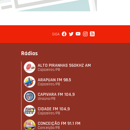
SIGA
Rádios
ALTO PIRANHAS 560KHZ AM
Cajazeiras/PB
ARAPUAN FM 98.5
Cajazeiras/PB
CAPIVARA FM 104,9
Uiraúna/PB
CIDADE FM 104,9
Cajazeiras/PB
CONCEIÇÃO FM 91.1 FM
Conceição/PB