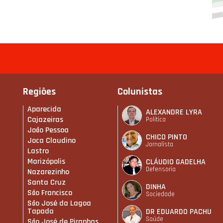
Regiões
Colunistas
Aparecida
ALEXANDRE LYRA
Cajazeiras
Política
João Pessoa
CHICO PINTO
Joca Claudino
Jornalista
Lastro
Marizópolis
CLÁUDIO GADELHA
Defensoria
Nazarezinho
Santa Cruz
DINHA
São Francisco
Sociedade
São José da Lagoa
Tapada
DR EDUARDO PACHU
Saúde
São José de Piranhas