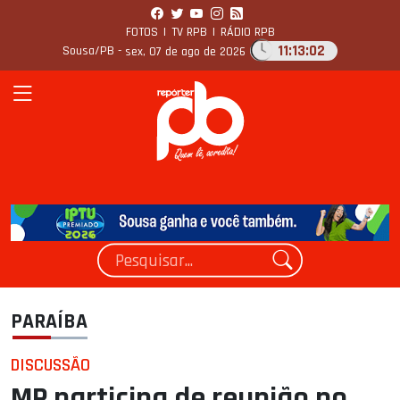
FOTOS
|
TV RPB
|
RÁDIO RPB
11:13:03
Sousa/PB -
sex, 07 de ago de 2026
PARAÍBA
DISCUSSÃO
MP participa de reunião no