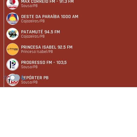
MAX CORREIO FM - 91.3 FM
Sousa/PB
OESTE DA PARAÍBA 1000 AM
Cajazeiras/PB
PATAMUTÉ 94.5 FM
Cajazeiras/PB
PRINCESA ISABEL 92.5 FM
Princesa Isabel/PB
PROGRESSO FM - 103,5
Sousa/PB
REPÓRTER PB
Sousa/PB
SÃO JOÃO 87.9 FM
São João do Rio do Peixe/PB
SOUSA FM 104
Sousa/PB
© 2006-2026 - Repórter PB - Todos os direitos reservados.