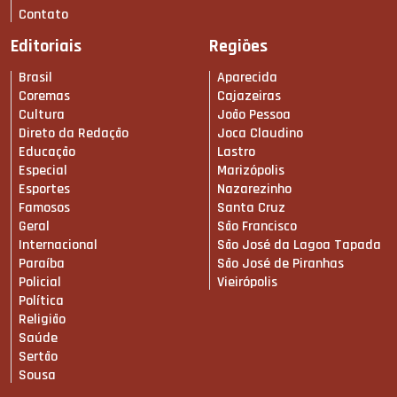
Contato
Editoriais
Regiões
Brasil
Aparecida
Coremas
Cajazeiras
Cultura
João Pessoa
Direto da Redação
Joca Claudino
Educação
Lastro
Especial
Marizópolis
Esportes
Nazarezinho
Famosos
Santa Cruz
Geral
São Francisco
Internacional
São José da Lagoa Tapada
Paraíba
São José de Piranhas
Policial
Vieirópolis
Política
Religião
Saúde
Sertão
Sousa