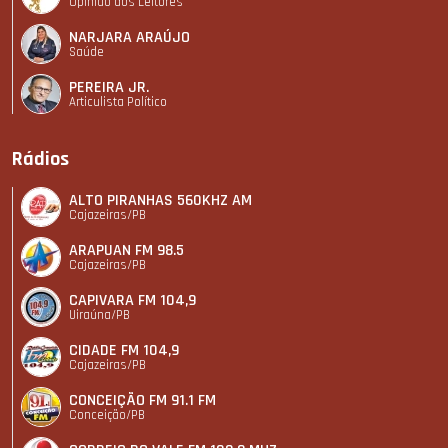
Opinião dos Leitores
NARJARA ARAÚJO
Saúde
PEREIRA JR.
Articulista Polí­tico
Rádios
ALTO PIRANHAS 560KHZ AM
Cajazeiras/PB
ARAPUAN FM 98.5
Cajazeiras/PB
CAPIVARA FM 104,9
Uiraúna/PB
CIDADE FM 104,9
Cajazeiras/PB
CONCEIÇÃO FM 91.1 FM
Conceição/PB