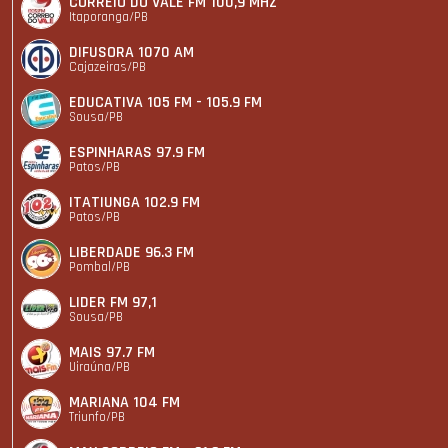
CORREIO DO VALE FM 100,9 MHZ
Itaporanga/PB
DIFUSORA 1070 AM
Cajazeiras/PB
EDUCATIVA 105 FM - 105.9 FM
Sousa/PB
ESPINHARAS 97.9 FM
Patos/PB
ITATIUNGA 102.9 FM
Patos/PB
LIBERDADE 96.3 FM
Pombal/PB
LIDER FM 97,1
Sousa/PB
MAIS 97.7 FM
Uiraúna/PB
MARIANA 104 FM
Triunfo/PB