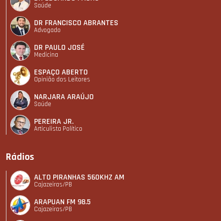
Saúde
DR FRANCISCO ABRANTES
Advogado
DR PAULO JOSÉ
Medicina
ESPAÇO ABERTO
Opinião dos Leitores
NARJARA ARAÚJO
Saúde
PEREIRA JR.
Articulista Polí­tico
Rádios
ALTO PIRANHAS 560KHZ AM
Cajazeiras/PB
ARAPUAN FM 98.5
Cajazeiras/PB