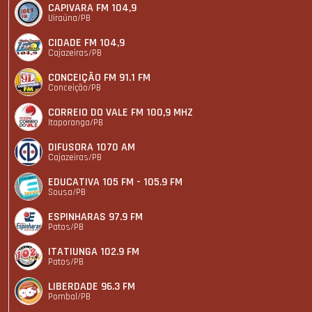
CAPIVARA FM 104,9
Uiraúna/PB
CIDADE FM 104,9
Cajazeiras/PB
CONCEIÇÃO FM 91.1 FM
Conceição/PB
CORREIO DO VALE FM 100,9 MHZ
Itaporanga/PB
DIFUSORA 1070 AM
Cajazeiras/PB
EDUCATIVA 105 FM - 105.9 FM
Sousa/PB
ESPINHARAS 97.9 FM
Patos/PB
ITATIUNGA 102.9 FM
Patos/PB
LIBERDADE 96.3 FM
Pombal/PB