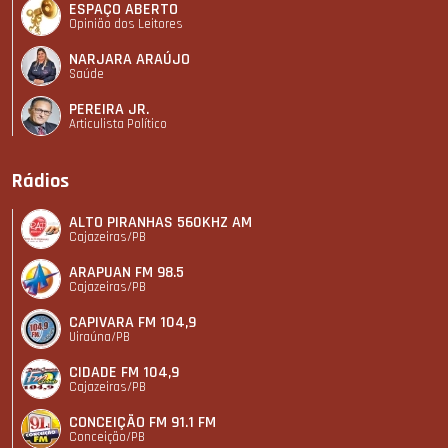
ESPAÇO ABERTO
Opinião dos Leitores
NARJARA ARAÚJO
Saúde
PEREIRA JR.
Articulista Polí­tico
Rádios
ALTO PIRANHAS 560KHZ AM
Cajazeiras/PB
ARAPUAN FM 98.5
Cajazeiras/PB
CAPIVARA FM 104,9
Uiraúna/PB
CIDADE FM 104,9
Cajazeiras/PB
CONCEIÇÃO FM 91.1 FM
Conceição/PB