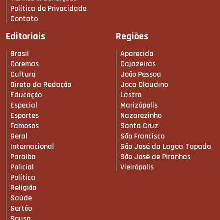
Política de Privacidade
Contato
Editoriais
Regiões
Brasil
Aparecida
Coremas
Cajazeiras
Cultura
João Pessoa
Direto da Redação
Joca Claudino
Educação
Lastro
Especial
Marizópolis
Esportes
Nazarezinho
Famosos
Santa Cruz
Geral
São Francisco
Internacional
São José da Lagoa Tapada
Paraíba
São José de Piranhas
Policial
Vieirópolis
Política
Religião
Saúde
Sertão
Sousa