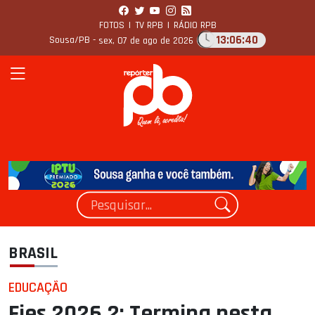
FOTOS
|
TV RPB
|
RÁDIO RPB
13:06:41
Sousa/PB -
sex, 07 de ago de 2026
BRASIL
EDUCAÇÃO
Fies 2026.2: Termina nesta