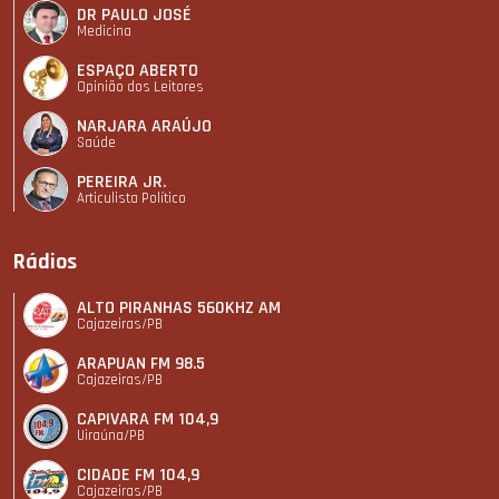
DR PAULO JOSÉ
Medicina
ESPAÇO ABERTO
Opinião dos Leitores
NARJARA ARAÚJO
Saúde
PEREIRA JR.
Articulista Polí­tico
Rádios
ALTO PIRANHAS 560KHZ AM
Cajazeiras/PB
ARAPUAN FM 98.5
Cajazeiras/PB
CAPIVARA FM 104,9
Uiraúna/PB
CIDADE FM 104,9
Cajazeiras/PB