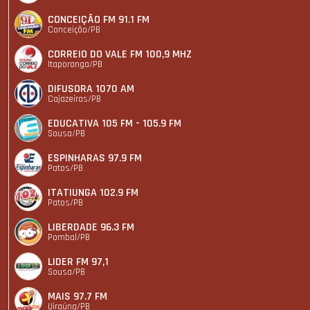
CONCEIÇÃO FM 91.1 FM
Conceição/PB
CORREIO DO VALE FM 100,9 MHZ
Itaporanga/PB
DIFUSORA 1070 AM
Cajazeiras/PB
EDUCATIVA 105 FM - 105.9 FM
Sousa/PB
ESPINHARAS 97.9 FM
Patos/PB
ITATIUNGA 102.9 FM
Patos/PB
LIBERDADE 96.3 FM
Pombal/PB
LIDER FM 97,1
Sousa/PB
MAIS 97.7 FM
Uiraúna/PB