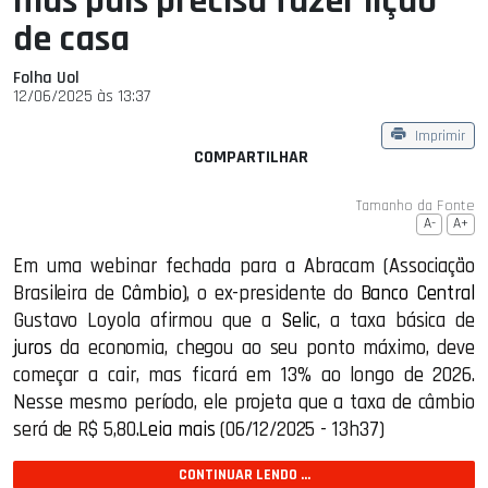
mas país precisa fazer lição
de casa
Folha Uol
12/06/2025 às 13:37
Imprimir
COMPARTILHAR
Tamanho da Fonte
A-
A+
Em uma webinar fechada para a Abracam (Associação
Brasileira de
Câmbio
), o ex-presidente do
Banco Central
Gustavo Loyola afirmou que a
Selic
, a taxa básica de
juros
da economia, chegou ao seu ponto máximo, deve
começar a cair, mas ficará em 13% ao longo de 2026.
Nesse mesmo período, ele projeta que a taxa de câmbio
será de R$ 5,80.
Leia mais
(06/12/2025 - 13h37)
CONTINUAR LENDO ...