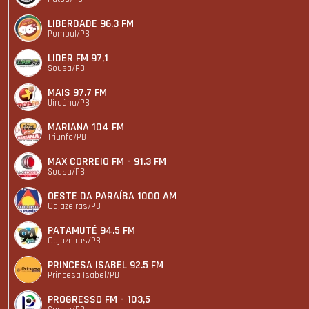
LIBERDADE 96.3 FM
Pombal/PB
LIDER FM 97,1
Sousa/PB
MAIS 97.7 FM
Uiraúna/PB
MARIANA 104 FM
Triunfo/PB
MAX CORREIO FM - 91.3 FM
Sousa/PB
OESTE DA PARAÍBA 1000 AM
Cajazeiras/PB
PATAMUTÉ 94.5 FM
Cajazeiras/PB
PRINCESA ISABEL 92.5 FM
Princesa Isabel/PB
PROGRESSO FM - 103,5