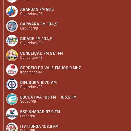
ARAPUAN FM 98.5
Cajazeiras/PB
CAPIVARA FM 104,9
Uiraúna/PB
CIDADE FM 104,9
Cajazeiras/PB
CONCEIÇÃO FM 91.1 FM
Conceição/PB
CORREIO DO VALE FM 100,9 MHZ
Itaporanga/PB
DIFUSORA 1070 AM
Cajazeiras/PB
EDUCATIVA 105 FM - 105.9 FM
Sousa/PB
ESPINHARAS 97.9 FM
Patos/PB
ITATIUNGA 102.9 FM
Patos/PB