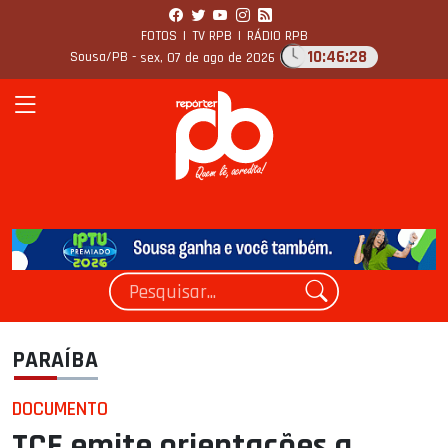
FOTOS
|
TV RPB
|
RÁDIO RPB
10:46:30
Sousa/PB -
sex, 07 de ago de 2026
PARAÍBA
DOCUMENTO
TCE emite orientações a