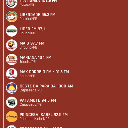
ITATIUNGA 102.9 FM
Patos/PB
LIBERDADE 96.3 FM
Pombal/PB
LIDER FM 97,1
Sousa/PB
MAIS 97.7 FM
Uiraúna/PB
MARIANA 104 FM
Triunfo/PB
MAX CORREIO FM - 91.3 FM
Sousa/PB
OESTE DA PARAÍBA 1000 AM
Cajazeiras/PB
PATAMUTÉ 94.5 FM
Cajazeiras/PB
PRINCESA ISABEL 92.5 FM
Princesa Isabel/PB