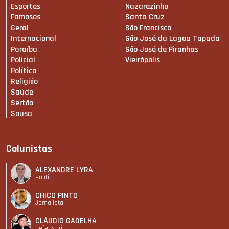
Esportes
Nazarezinho
Famosos
Santa Cruz
Geral
São Francisco
Internacional
São José da Lagoa Tapada
Paraíba
São José de Piranhas
Policial
Vieirópolis
Política
Religião
Saúde
Sertão
Sousa
Colunistas
ALEXANDRE LYRA
Política
CHICO PINTO
Jornalista
CLÁUDIO GADELHA
Defensoria