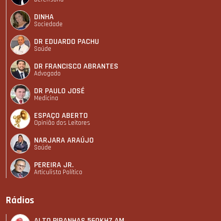
DINHA
Sociedade
DR EDUARDO PACHU
Saúde
DR FRANCISCO ABRANTES
Advogado
DR PAULO JOSÉ
Medicina
ESPAÇO ABERTO
Opinião dos Leitores
NARJARA ARAÚJO
Saúde
PEREIRA JR.
Articulista Polí­tico
Rádios
ALTO PIRANHAS 560KHZ AM