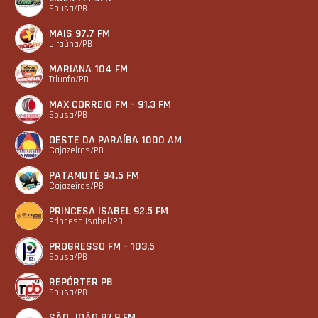
Sousa/PB
MAIS 97.7 FM
Uiraúna/PB
MARIANA 104 FM
Triunfo/PB
MAX CORREIO FM - 91.3 FM
Sousa/PB
OESTE DA PARAÍBA 1000 AM
Cajazeiras/PB
PATAMUTÉ 94.5 FM
Cajazeiras/PB
PRINCESA ISABEL 92.5 FM
Princesa Isabel/PB
PROGRESSO FM - 103,5
Sousa/PB
REPÓRTER PB
Sousa/PB
SÃO JOÃO 87.9 FM