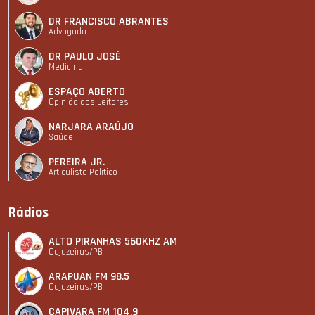
DR FRANCISCO ABRANTES
Advogado
DR PAULO JOSÉ
Medicina
ESPAÇO ABERTO
Opinião dos Leitores
NARJARA ARAÚJO
Saúde
PEREIRA JR.
Articulista Polí­tico
Rádios
ALTO PIRANHAS 560KHZ AM
Cajazeiras/PB
ARAPUAN FM 98.5
Cajazeiras/PB
CAPIVARA FM 104,9