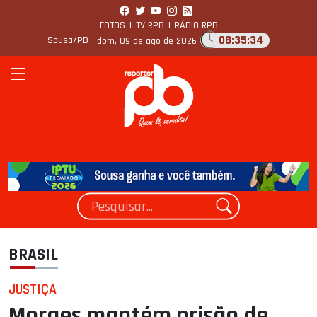
FOTOS
|
TV RPB
|
RÁDIO RPB
08:35:35
Sousa/PB -
dom, 09 de ago de 2026
BRASIL
JUSTIÇA
Moraes mantém prisão de