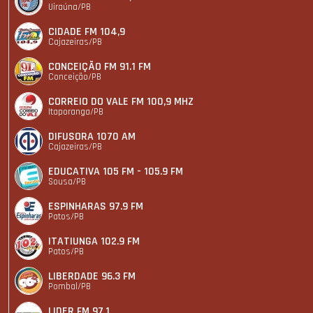
Uiraúna/PB
CIDADE FM 104,9
Cajazeiras/PB
CONCEIÇÃO FM 91.1 FM
Conceição/PB
CORREIO DO VALE FM 100,9 MHZ
Itaporanga/PB
DIFUSORA 1070 AM
Cajazeiras/PB
EDUCATIVA 105 FM - 105.9 FM
Sousa/PB
ESPINHARAS 97.9 FM
Patos/PB
ITATIUNGA 102.9 FM
Patos/PB
LIBERDADE 96.3 FM
Pombal/PB
LIDER FM 97,1