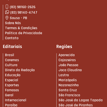
(83) 98160-2626
(83) 98140-4747
Sousa - PB
Sobre Nós
Termos & Condições
Política de Privacidade
Contato
Editoriais
Regiões
Brasil
Aparecida
Coremas
Cajazeiras
Cultura
João Pessoa
Direto da Redação
Joca Claudino
Educação
Lastro
Especial
Marizópolis
Esportes
Nazarezinho
Famosos
Santa Cruz
Geral
São Francisco
Internacional
São José da Lagoa Tapada
Paraíba
São José de Piranhas