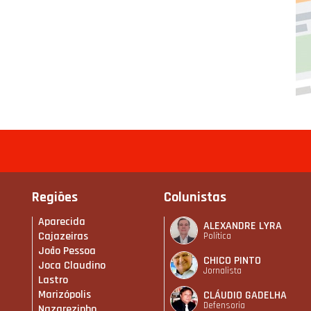
Regiões
Colunistas
Aparecida
ALEXANDRE LYRA
Cajazeiras
Política
João Pessoa
CHICO PINTO
Joca Claudino
Jornalista
Lastro
Marizópolis
CLÁUDIO GADELHA
Defensoria
Nazarezinho