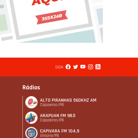
SIGA
Rádios
ALTO PIRANHAS 560KHZ AM
Cajazeiras/PB
ARAPUAN FM 98.5
Cajazeiras/PB
CAPIVARA FM 104,9
Uiraúna/PB