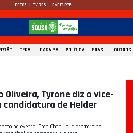
FOTOS
|
TV RPB
|
RÁDIO RPB
ERTÃO
GERAL
PARAÍBA
POLÍTICA
BRASIL
OUTROS
 Oliveira, Tyrone diz o vice-
a candidatura de Helder
mento no evento "Fofa Chão", que ocorrerá na