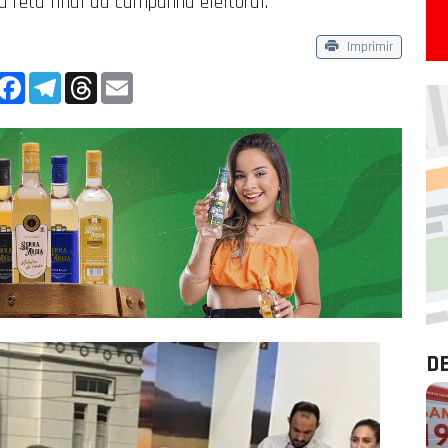
reta final da campanha eleitoral.
Imprimir
App
Facebook
Telegram
Threads
Email
D