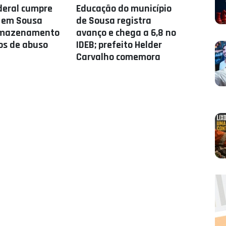
ederal cumpre
Educação do município
 em Sousa
de Sousa registra
rmazenamento
avanço e chega a 6,8 no
os de abuso
IDEB; prefeito Helder
Carvalho comemora