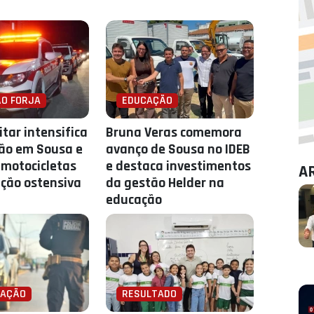
O FORJA
EDUCAÇÃO
litar intensifica
Bruna Veras comemora
ção em Sousa e
avanço de Sousa no IDEB
motocicletas
e destaca investimentos
A
ção ostensiva
da gestão Helder na
educação
GAÇÃO
RESULTADO