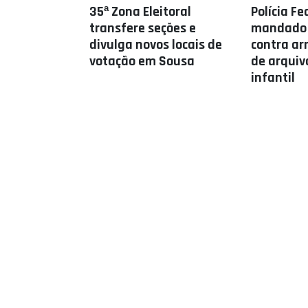
35ª Zona Eleitoral
Polícia F
transfere seções e
mandado
divulga novos locais de
contra a
votação em Sousa
de arquiv
infantil