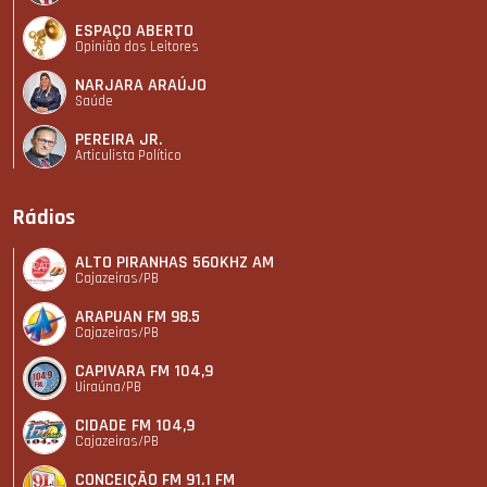
ESPAÇO ABERTO
Opinião dos Leitores
NARJARA ARAÚJO
Saúde
PEREIRA JR.
Articulista Polí­tico
Rádios
ALTO PIRANHAS 560KHZ AM
Cajazeiras/PB
ARAPUAN FM 98.5
Cajazeiras/PB
CAPIVARA FM 104,9
Uiraúna/PB
CIDADE FM 104,9
Cajazeiras/PB
CONCEIÇÃO FM 91.1 FM