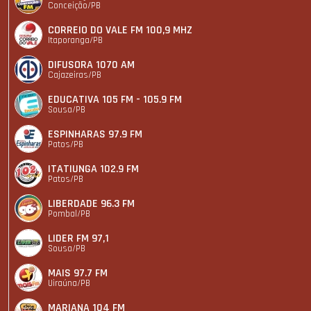
Conceição/PB
CORREIO DO VALE FM 100,9 MHZ
Itaporanga/PB
DIFUSORA 1070 AM
Cajazeiras/PB
EDUCATIVA 105 FM - 105.9 FM
Sousa/PB
ESPINHARAS 97.9 FM
Patos/PB
ITATIUNGA 102.9 FM
Patos/PB
LIBERDADE 96.3 FM
Pombal/PB
LIDER FM 97,1
Sousa/PB
MAIS 97.7 FM
Uiraúna/PB
MARIANA 104 FM