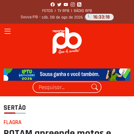
FOTOS
|
TV RPB
|
RÁDIO RPB
16:33:19
Sousa/PB -
sáb, 08 de ago de 2026
SERTÃO
FLAGRA
ROTAM apreende motos e