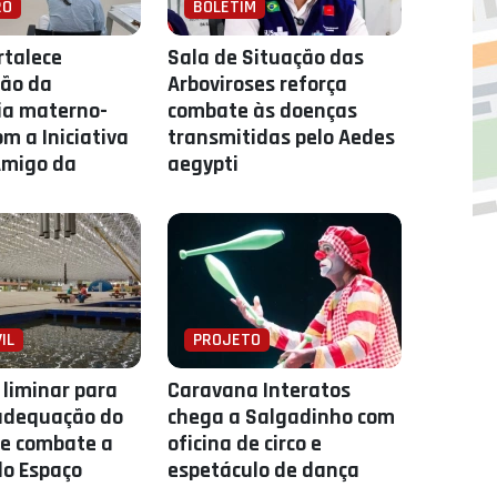
RO
BOLETIM
rtalece
Sala de Situação das
ção da
Arboviroses reforça
ia materno-
combate às doenças
om a Iniciativa
transmitidas pelo Aedes
Amigo da
aegypti
IL
PROJETO
liminar para
Caravana Interatos
adequação do
chega a Salgadinho com
e combate a
oficina de circo e
do Espaço
espetáculo de dança