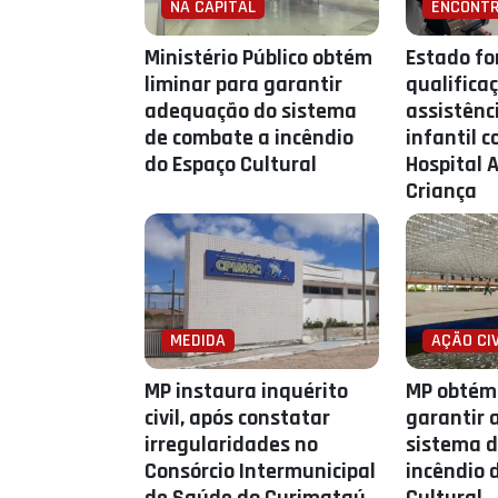
NA CAPITAL
ENCONT
Ministério Público obtém
Estado fo
liminar para garantir
qualifica
adequação do sistema
assistênc
de combate a incêndio
infantil c
do Espaço Cultural
Hospital 
Criança
MEDIDA
AÇÃO CIV
MP instaura inquérito
MP obtém 
civil, após constatar
garantir 
irregularidades no
sistema d
Consórcio Intermunicipal
incêndio 