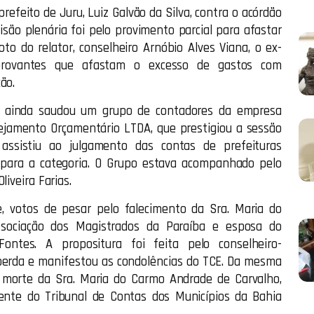
refeito de Juru, Luiz Galvão da Silva, contra o acórdão
cisão plenária foi pelo provimento parcial para afastar
o do relator, conselheiro Arnóbio Alves Viana, o ex-
omprovantes que afastam o excesso de gastos com
ão.
a ainda saudou um grupo de contadores da empresa
ejamento Orçamentário LTDA, que prestigiou a sessão
assistiu ao julgamento das contas de prefeituras
e para a categoria. O Grupo estava acompanhado pelo
liveira Farias.
, votos de pesar pelo falecimento da Sra. Maria do
Associação dos Magistrados da Paraíba e esposa do
ontes. A propositura foi feita pelo conselheiro-
perda e manifestou as condolências do TCE. Da mesma
 morte da Sra. Maria do Carmo Andrade de Carvalho,
dente do Tribunal de Contas dos Municípios da Bahia