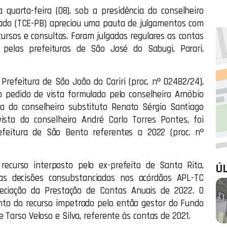
 quarta-feira (08), sob a presidência do conselheiro
tado (TCE-PB) apreciou uma pauta de julgamentos com
cursos e consultas. Foram julgadas regulares as contas
pelas prefeituras de São José do Sabugi, Parari,
refeitura de São João do Cariri (proc. nº 02482/24),
do pedido de vista formulado pelo conselheiro Arnóbio
ia do conselheiro substituto Renato Sérgio Santiago
sta do conselheiro André Carlo Torres Pontes, foi
feitura de São Bento referentes a 2022 (proc. nº
ecurso interposto pelo ex-prefeito de Santa Rita,
Ú
as decisões consubstanciadas nos acórdãos APL-TC
eciação da Prestação de Contas Anuais de 2022. O
nto do recurso impetrado pelo então gestor do Fundo
 Tarso Veloso e Silva, referente às contas de 2021.