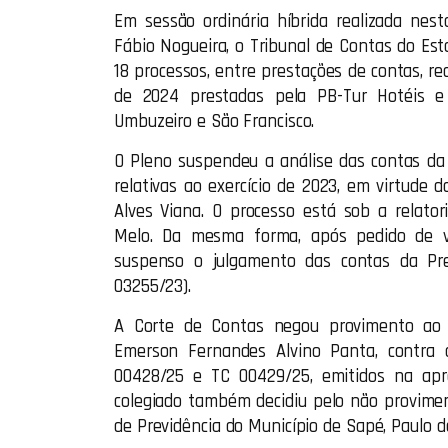
Em sessão ordinária híbrida realizada nesta
Fábio Nogueira, o Tribunal de Contas do Es
18 processos, entre prestações de contas, re
de 2024 prestadas pela PB-Tur Hotéis e 
Umbuzeiro e São Francisco.
O Pleno suspendeu a análise das contas da P
relativas ao exercício de 2023, em virtude 
Alves Viana. O processo está sob a relator
Melo. Da mesma forma, após pedido de vi
suspenso o julgamento das contas da Pre
03255/23).
A Corte de Contas negou provimento ao r
Emerson Fernandes Alvino Panta, contra 
00428/25 e TC 00429/25, emitidos na apr
colegiado também decidiu pelo não provime
de Previdência do Município de Sapé, Paulo de