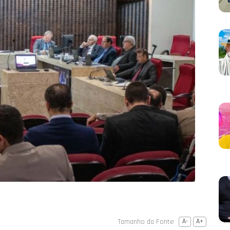
Tamanho da Fonte
A-
A+