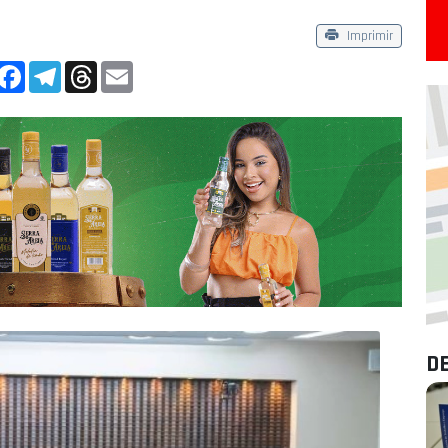
Imprimir
App
Facebook
Telegram
Threads
Email
D