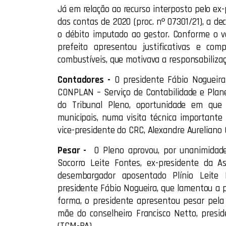
Já em relação ao recurso interposto pelo ex-p
das contas de 2020 (proc. nº 07301/21), a de
o débito imputado ao gestor. Conforme o vot
prefeito apresentou justificativas e c
combustíveis, que motivava a responsabilizaç
Contadores -
O presidente Fábio Nogueir
CONPLAN – Serviço de Contabilidade e Plan
do Tribunal Pleno, oportunidade em que 
municipais, numa visita técnica important
vice-presidente do CRC, Alexandre Aureliano O
Pesar -
O Pleno aprovou, por unanimidade
Socorro Leite Fontes, ex-presidente da 
desembargador aposentado Plínio Leite F
presidente Fábio Nogueira, que lamentou a 
forma, o presidente apresentou pesar pela
mãe do conselheiro Francisco Netto, presi