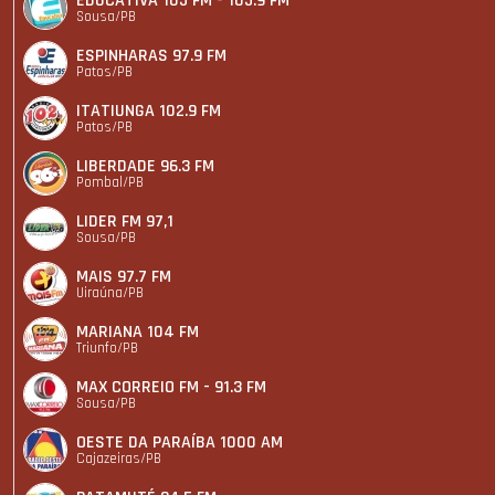
EDUCATIVA 105 FM - 105.9 FM
Sousa/PB
ESPINHARAS 97.9 FM
Patos/PB
ITATIUNGA 102.9 FM
Patos/PB
LIBERDADE 96.3 FM
Pombal/PB
LIDER FM 97,1
Sousa/PB
MAIS 97.7 FM
Uiraúna/PB
MARIANA 104 FM
Triunfo/PB
MAX CORREIO FM - 91.3 FM
Sousa/PB
OESTE DA PARAÍBA 1000 AM
Cajazeiras/PB