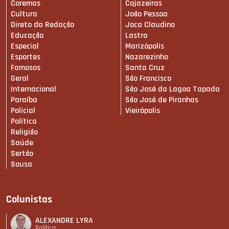
Coremas
Cajazeiras
Cultura
João Pessoa
Direto da Redação
Joca Claudino
Educação
Lastro
Especial
Marizópolis
Esportes
Nazarezinho
Famosos
Santa Cruz
Geral
São Francisco
Internacional
São José da Lagoa Tapada
Paraíba
São José de Piranhas
Policial
Vieirópolis
Política
Religião
Saúde
Sertão
Sousa
Colunistas
ALEXANDRE LYRA
Política