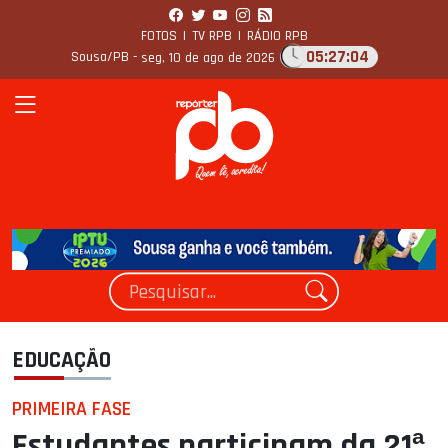
FOTOS
|
TV RPB
|
RÁDIO RPB
05:27:06
Sousa/PB -
seg, 10 de ago de 2026
EDUCAÇÃO
PRIMEIRA FASE
Estudantes participam da 21ª