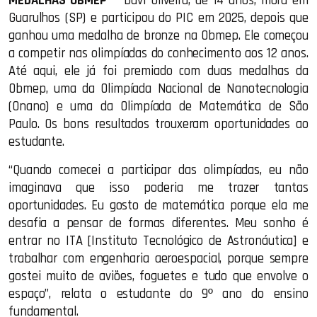
MEDALHAS OBMEP —
Davi Oliveira, de 14 anos, mora em
Guarulhos (SP) e participou do PIC em 2025, depois que
ganhou uma medalha de bronze na Obmep. Ele começou
a competir nas olimpíadas do conhecimento aos 12 anos.
Até aqui, ele já foi premiado com duas medalhas da
Obmep, uma da Olimpíada Nacional de Nanotecnologia
(Onano) e uma da Olimpíada de Matemática de São
Paulo. Os bons resultados trouxeram oportunidades ao
estudante.
“Quando comecei a participar das olimpíadas, eu não
imaginava que isso poderia me trazer tantas
oportunidades. Eu gosto de matemática porque ela me
desafia a pensar de formas diferentes. Meu sonho é
entrar no ITA [Instituto Tecnológico de Astronáutica] e
trabalhar com engenharia aeroespacial, porque sempre
gostei muito de aviões, foguetes e tudo que envolve o
espaço”, relata o estudante do 9º ano do ensino
fundamental.