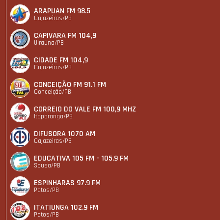
ARAPUAN FM 98.5
Cajazeiras/PB
CAPIVARA FM 104,9
Uiraúna/PB
CIDADE FM 104,9
Cajazeiras/PB
CONCEIÇÃO FM 91.1 FM
Conceição/PB
CORREIO DO VALE FM 100,9 MHZ
Itaporanga/PB
DIFUSORA 1070 AM
Cajazeiras/PB
EDUCATIVA 105 FM - 105.9 FM
Sousa/PB
ESPINHARAS 97.9 FM
Patos/PB
ITATIUNGA 102.9 FM
Patos/PB