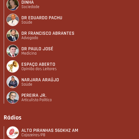
DINHA
Sociedade
DR EDUARDO PACHU
Saúde
DR FRANCISCO ABRANTES
Advogado
DR PAULO JOSÉ
Medicina
ESPAÇO ABERTO
Opinião dos Leitores
NARJARA ARAÚJO
Saúde
PEREIRA JR.
Articulista Polí­tico
Rádios
ALTO PIRANHAS 560KHZ AM
Cajazeiras/PB