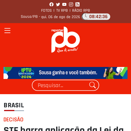
FOTOS
|
TV RPB
|
RÁDIO RPB
08:42:37
Sousa/PB -
qui, 06 de ago de 2026
BRASIL
DECISÃO
STF barra aplicação da Lei da