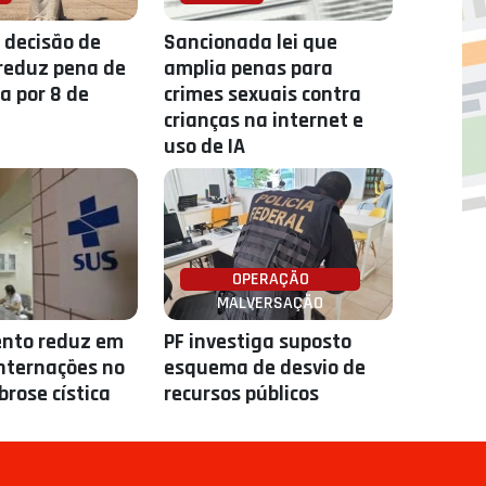
 decisão de
Sancionada lei que
reduz pena de
amplia penas para
 por 8 de
crimes sexuais contra
crianças na internet e
uso de IA
OPERAÇÃO
MALVERSAÇÃO
nto reduz em
PF investiga suposto
nternações no
esquema de desvio de
brose cística
recursos públicos