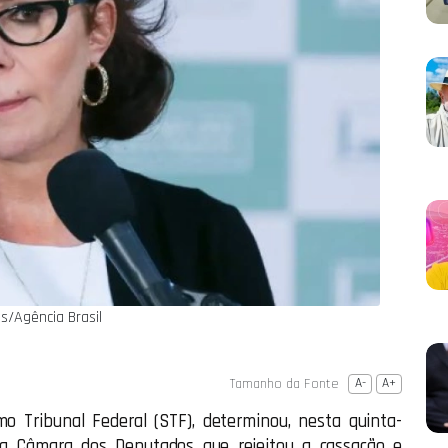
s/Agência Brasil
Tamanho da Fonte
A-
A+
o Tribunal Federal (STF), determinou, nesta quinta-
 da Câmara dos Deputados que rejeitou a cassação e