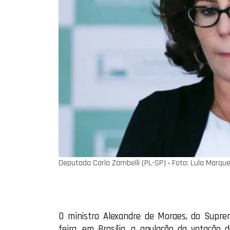
Deputada Carla Zambelli (PL-SP) ‧ Foto: Lula Marque
O ministro Alexandre de Moraes, do Suprem
feira, em Brasília, a anulação da votação