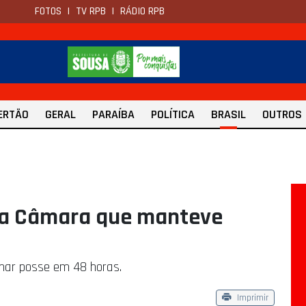
FOTOS
|
TV RPB
|
RÁDIO RPB
ERTÃO
GERAL
PARAÍBA
POLÍTICA
BRASIL
OUTROS
da Câmara que manteve
mar posse em 48 horas.
Imprimir