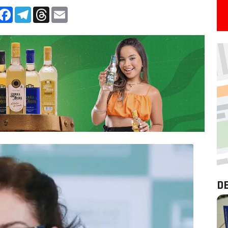
App
Facebook
Telegram
Threads
Email
D