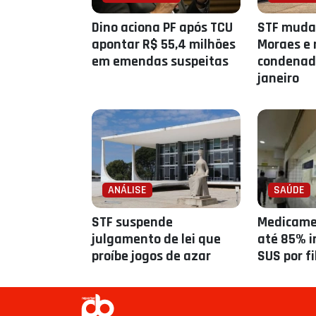
Dino aciona PF após TCU
STF muda
apontar R$ 55,4 milhões
Moraes e 
em emendas suspeitas
condenada
janeiro
ANÁLISE
SAÚDE
STF suspende
Medicame
julgamento de lei que
até 85% i
proíbe jogos de azar
SUS por fi