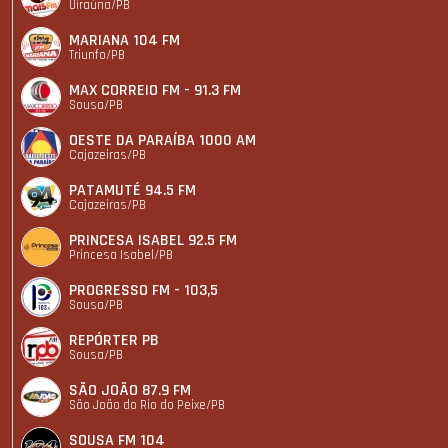
Uiraúna/PB
MARIANA 104 FM
Triunfo/PB
MAX CORREIO FM - 91.3 FM
Sousa/PB
OESTE DA PARAÍBA 1000 AM
Cajazeiras/PB
PATAMUTÉ 94.5 FM
Cajazeiras/PB
PRINCESA ISABEL 92.5 FM
Princesa Isabel/PB
PROGRESSO FM - 103,5
Sousa/PB
REPÓRTER PB
Sousa/PB
SÃO JOÃO 87.9 FM
São João do Rio do Peixe/PB
SOUSA FM 104