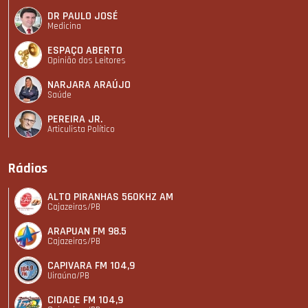
DR PAULO JOSÉ
Medicina
ESPAÇO ABERTO
Opinião dos Leitores
NARJARA ARAÚJO
Saúde
PEREIRA JR.
Articulista Polí­tico
Rádios
ALTO PIRANHAS 560KHZ AM
Cajazeiras/PB
ARAPUAN FM 98.5
Cajazeiras/PB
CAPIVARA FM 104,9
Uiraúna/PB
CIDADE FM 104,9