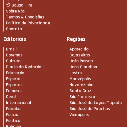
Sousa - PB
Sobre Nós
Termos & Condições
Política de Privacidade
Contato
Editoriais
Regiões
Brasil
Aparecida
Coremas
Cajazeiras
Cultura
João Pessoa
Direto da Redação
Joca Claudino
Educação
Lastro
Especial
Marizópolis
Esportes
Nazarezinho
Famosos
Santa Cruz
Geral
São Francisco
Internacional
São José da Lagoa Tapada
Paraíba
São José de Piranhas
Policial
Vieirópolis
Política
Religião