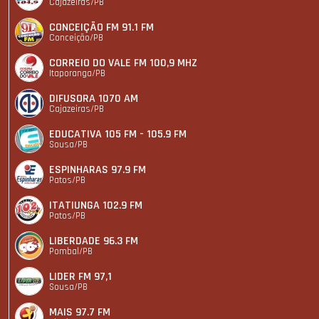
Cajazeiras/PB
CONCEIÇÃO FM 91.1 FM
Conceição/PB
CORREIO DO VALE FM 100,9 MHZ
Itaporanga/PB
DIFUSORA 1070 AM
Cajazeiras/PB
EDUCATIVA 105 FM - 105.9 FM
Sousa/PB
ESPINHARAS 97.9 FM
Patos/PB
ITATIUNGA 102.9 FM
Patos/PB
LIBERDADE 96.3 FM
Pombal/PB
LIDER FM 97,1
Sousa/PB
MAIS 97.7 FM