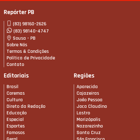
Repórter PB
(83) 98160-2626
(83) 98140-4747
Sousa - PB
Sobre Nós
Termos & Condições
Política de Privacidade
Contato
Editoriais
Regiões
Brasil
Aparecida
Coremas
Cajazeiras
Cultura
João Pessoa
Direto da Redação
Joca Claudino
Educação
Lastro
Especial
Marizópolis
Esportes
Nazarezinho
Famosos
Santa Cruz
Geral
São Francisco