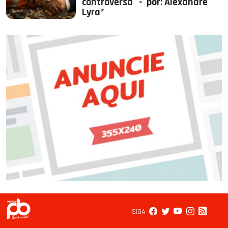
controversa - por: Alexandre
Lyra*
SIGA