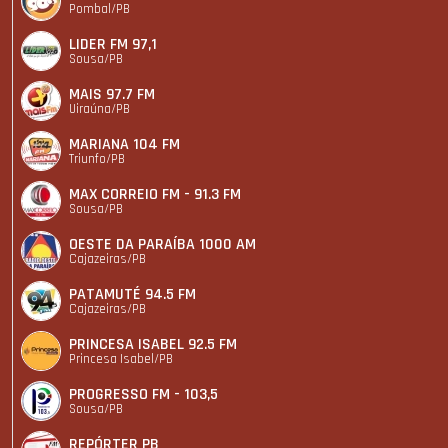
Pombal/PB
LIDER FM 97,1
Sousa/PB
MAIS 97.7 FM
Uiraúna/PB
MARIANA 104 FM
Triunfo/PB
MAX CORREIO FM - 91.3 FM
Sousa/PB
OESTE DA PARAÍBA 1000 AM
Cajazeiras/PB
PATAMUTÉ 94.5 FM
Cajazeiras/PB
PRINCESA ISABEL 92.5 FM
Princesa Isabel/PB
PROGRESSO FM - 103,5
Sousa/PB
REPÓRTER PB