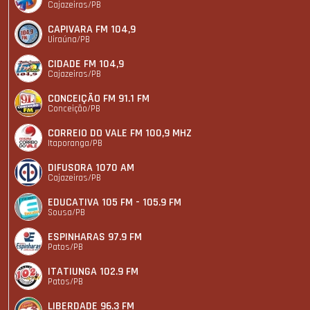
Cajazeiras/PB
CAPIVARA FM 104,9
Uiraúna/PB
CIDADE FM 104,9
Cajazeiras/PB
CONCEIÇÃO FM 91.1 FM
Conceição/PB
CORREIO DO VALE FM 100,9 MHZ
Itaporanga/PB
DIFUSORA 1070 AM
Cajazeiras/PB
EDUCATIVA 105 FM - 105.9 FM
Sousa/PB
ESPINHARAS 97.9 FM
Patos/PB
ITATIUNGA 102.9 FM
Patos/PB
LIBERDADE 96.3 FM