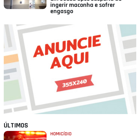
ingerir maconha e sofrer
engasgo
ÚLTIMOS
HOMICÍDIO