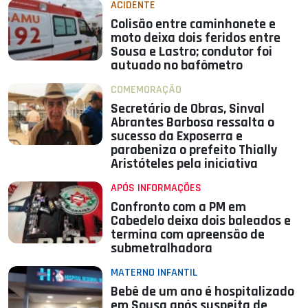
ACIDENTE
Colisão entre caminhonete e
moto deixa dois feridos entre
Sousa e Lastro; condutor foi
autuado no bafômetro
COMEMORAÇÃO
Secretário de Obras, Sinval
Abrantes Barbosa ressalta o
sucesso da Exposerra e
parabeniza o prefeito Thially
Aristóteles pela iniciativa
APÓS INFORMAÇÕES
Confronto com a PM em
Cabedelo deixa dois baleados e
termina com apreensão de
submetralhadora
MATERNO INFANTIL
Bebê de um ano é hospitalizado
em Sousa após suspeita de