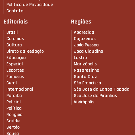
Política de Privacidade
Contato
Editoriais
Regiões
Brasil
Aparecida
Coremas
Cajazeiras
Cultura
João Pessoa
Direto da Redação
Joca Claudino
Educação
Lastro
Especial
Marizópolis
Esportes
Nazarezinho
Famosos
Santa Cruz
Geral
São Francisco
Internacional
São José da Lagoa Tapada
Paraíba
São José de Piranhas
Policial
Vieirópolis
Política
Religião
Saúde
Sertão
Sousa