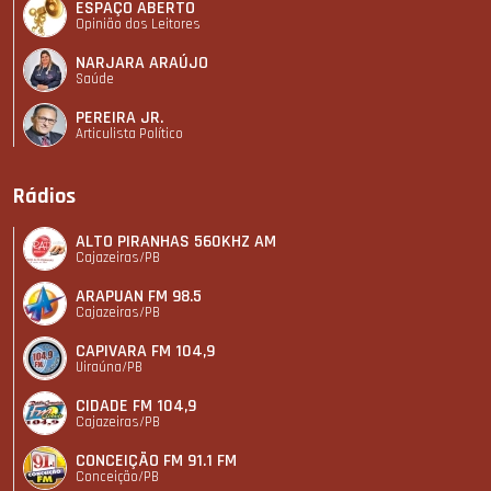
ESPAÇO ABERTO
Opinião dos Leitores
NARJARA ARAÚJO
Saúde
PEREIRA JR.
Articulista Polí­tico
Rádios
ALTO PIRANHAS 560KHZ AM
Cajazeiras/PB
ARAPUAN FM 98.5
Cajazeiras/PB
CAPIVARA FM 104,9
Uiraúna/PB
CIDADE FM 104,9
Cajazeiras/PB
CONCEIÇÃO FM 91.1 FM
Conceição/PB