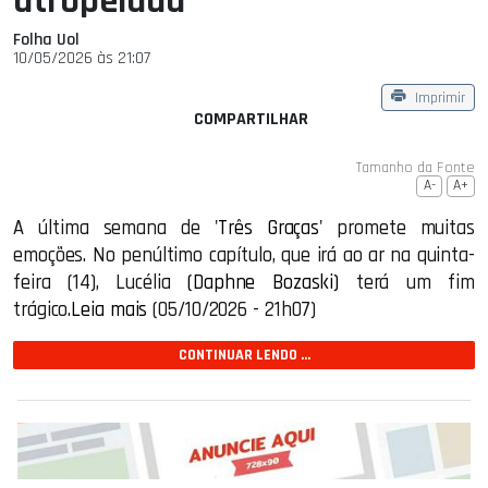
atropelada
Folha Uol
10/05/2026 às 21:07
Imprimir
COMPARTILHAR
Tamanho da Fonte
A-
A+
A última semana de
'Três Graças'
promete muitas
emoções. No penúltimo capítulo, que irá ao ar na quinta-
feira (14), Lucélia
(Daphne Bozaski)
terá um fim
trágico.
Leia mais
(05/10/2026 - 21h07)
CONTINUAR LENDO ...