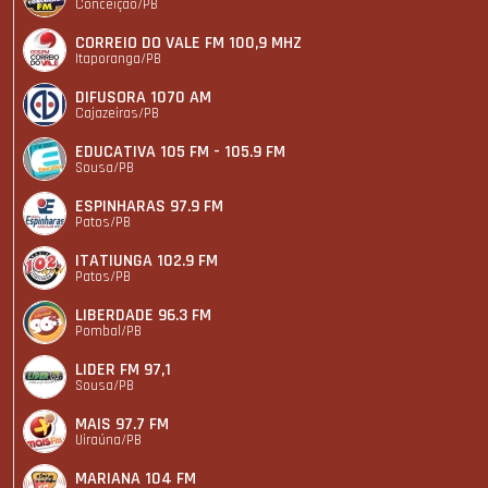
Conceição/PB
CORREIO DO VALE FM 100,9 MHZ
Itaporanga/PB
DIFUSORA 1070 AM
Cajazeiras/PB
EDUCATIVA 105 FM - 105.9 FM
Sousa/PB
ESPINHARAS 97.9 FM
Patos/PB
ITATIUNGA 102.9 FM
Patos/PB
LIBERDADE 96.3 FM
Pombal/PB
LIDER FM 97,1
Sousa/PB
MAIS 97.7 FM
Uiraúna/PB
MARIANA 104 FM