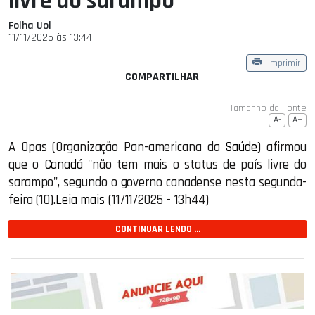
livre do sarampo
Folha Uol
11/11/2025 às 13:44
Imprimir
COMPARTILHAR
Tamanho da Fonte
A-
A+
A Opas (Organização Pan-americana da
Saúde
) afirmou
que o
Canadá
"não tem mais o status de país livre do
sarampo", segundo o governo canadense nesta segunda-
feira (10).
Leia mais
(11/11/2025 - 13h44)
CONTINUAR LENDO ...