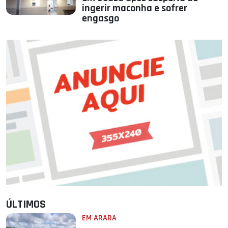
ingerir maconha e sofrer
engasgo
ÚLTIMOS
EM ARARA