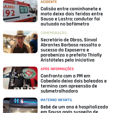
ACIDENTE
Colisão entre caminhonete e
moto deixa dois feridos entre
Sousa e Lastro; condutor foi
autuado no bafômetro
COMEMORAÇÃO
Secretário de Obras, Sinval
Abrantes Barbosa ressalta o
sucesso da Exposerra e
parabeniza o prefeito Thially
Aristóteles pela iniciativa
APÓS INFORMAÇÕES
Confronto com a PM em
Cabedelo deixa dois baleados e
termina com apreensão de
submetralhadora
MATERNO INFANTIL
Bebê de um ano é hospitalizado
em Sousa após suspeita de