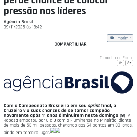
perde chance de colocar
pressão nos líderes
Agência Brasil
09/11/2025 às 18:42
Imprimir
COMPARTILHAR
Tamanho da Fonte
A-
A+
Com o Campeonato Brasileiro em seu
sprint
final, o
Cruzeiro viu suas chances de se tornar campeão
novamente após 11 anos diminuírem neste domingo (9).
A
Raposa empatou por 0 a 0 com o Fluminense no Mineirão, diante
de mais de 53 mil pessoas, chegando aos 64 pontos em 33 jogos,
ainda em terceiro lugar.