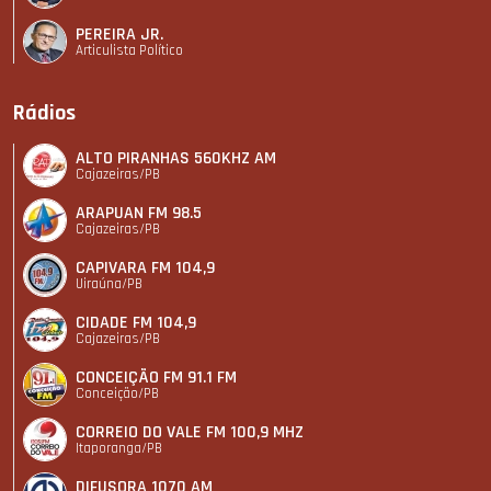
PEREIRA JR.
Articulista Polí­tico
Rádios
ALTO PIRANHAS 560KHZ AM
Cajazeiras/PB
ARAPUAN FM 98.5
Cajazeiras/PB
CAPIVARA FM 104,9
Uiraúna/PB
CIDADE FM 104,9
Cajazeiras/PB
CONCEIÇÃO FM 91.1 FM
Conceição/PB
CORREIO DO VALE FM 100,9 MHZ
Itaporanga/PB
DIFUSORA 1070 AM