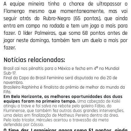
A equipe mineira tinha a chance de ultrapassar o
Flamengo mesmo que momentaneamente, mas vai
seguir atrás do Rubro-Negro (65 pontos), que ainda
entra em campo na rodada e tem um jogo a mais para
fazer. O líder Palmeiras, que soma 68 pontos antes de
jogar neste domingo, também tem um duelo a mais por
fazer.
Notícias relacionadas:
Brasil cai nos pênaltis para o México e fecha em 4º no Mundial
Sub-17.
Final da Copa do Brasil Feminina será disputada no dia 20 de
novembro.
Brasileiro Raphinha é finalista do prêmio de melhor do mundo da
Fifa.
Em Belo Horizonte, as melhores oportunidades das duas
equipes foram no primeiro tempo.
Uma cabeçada de Kaiki
atingiu a trave e foi salva no rebote pelo goleiro Fábio, do
Fluminense, que também fez outras duas grandes intervenções,
uma delas em finalização de Matheus Pereira dentro da área.
Pelo lado tricolor, Hércules acertou o travessão da meta
defendida por Cássio.
O time das Laranjeiras agora soma 51 pontos, ainda