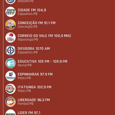
Uiraúna/PB
CIDADE FM 104,9
Cajazeiras/PB
CONCEIÇÃO FM 91.1 FM
Conceição/PB
CORREIO DO VALE FM 100,9 MHZ
Itaporanga/PB
DIFUSORA 1070 AM
Cajazeiras/PB
EDUCATIVA 105 FM - 105.9 FM
Sousa/PB
ESPINHARAS 97.9 FM
Patos/PB
ITATIUNGA 102.9 FM
Patos/PB
LIBERDADE 96.3 FM
Pombal/PB
LIDER FM 97,1