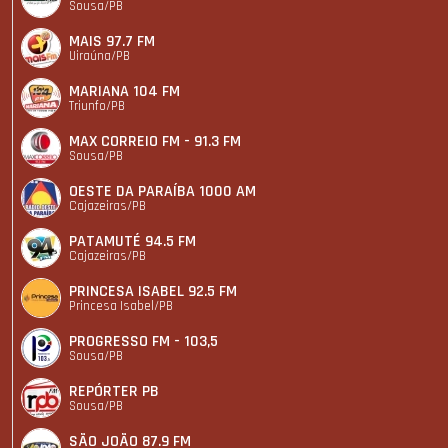
Sousa/PB
MAIS 97.7 FM
Uiraúna/PB
MARIANA 104 FM
Triunfo/PB
MAX CORREIO FM - 91.3 FM
Sousa/PB
OESTE DA PARAÍBA 1000 AM
Cajazeiras/PB
PATAMUTÉ 94.5 FM
Cajazeiras/PB
PRINCESA ISABEL 92.5 FM
Princesa Isabel/PB
PROGRESSO FM - 103,5
Sousa/PB
REPÓRTER PB
Sousa/PB
SÃO JOÃO 87.9 FM