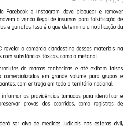
elo Facebook e Instagram, deve bloquear e remover
ovem a venda ilegal de insumos para falsificação de
ulos e garrafas. Isso é o que determina a notificação da
revelar o comércio clandestino desses materiais na
s com substâncias tóxicas, como o metanol.
produtos de marcas conhecidas e até exibem falsos
são comercializados em grande volume para grupos e
antes, com entrega em todo o território nacional.
nformar as providências tomadas para identificar e
preservar provas dos ocorridos, como registros de
rá ser alvo de medidas judiciais nas esferas civil,