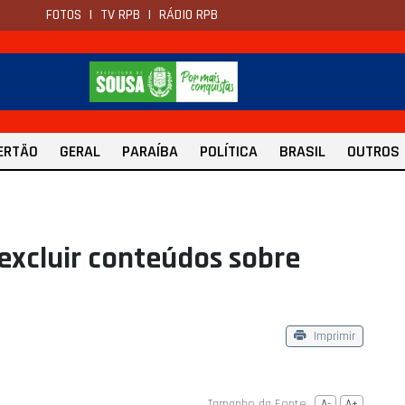
FOTOS
|
TV RPB
|
RÁDIO RPB
ERTÃO
GERAL
PARAÍBA
POLÍTICA
BRASIL
OUTROS
excluir conteúdos sobre
Imprimir
Tamanho da Fonte
A-
A+