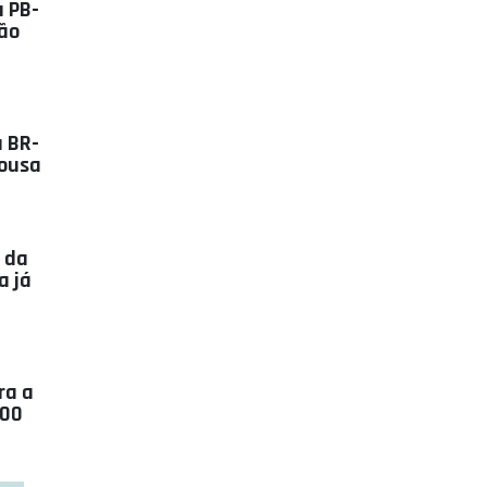
a PB-
São
a BR-
Sousa
 da
a já
ra a
600