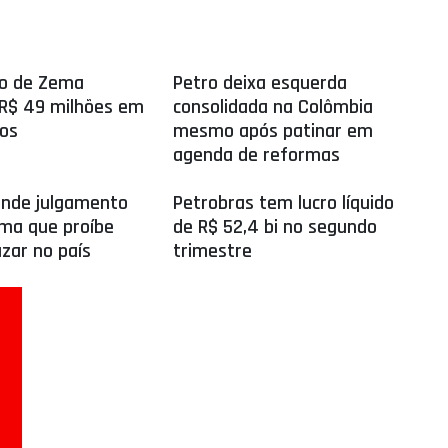
io de Zema
Petro deixa esquerda
R$ 49 milhões em
consolidada na Colômbia
nos
mesmo após patinar em
agenda de reformas
ende julgamento
Petrobras tem lucro líquido
ma que proíbe
de R$ 52,4 bi no segundo
azar no país
trimestre