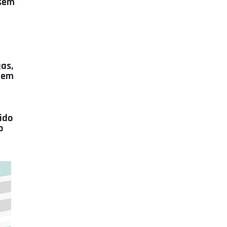
 sem
as,
r em
ido
o