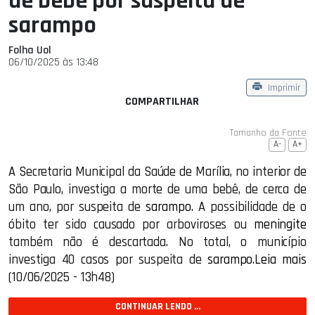
de bebê por suspeita de
sarampo
Folha Uol
06/10/2025 às 13:48
Imprimir
COMPARTILHAR
Tamanho da Fonte
A-
A+
A Secretaria Municipal da Saúde de Marília, no interior de
São Paulo, investiga a morte de uma bebê, de cerca de
um ano, por suspeita de
sarampo
. A possibilidade de o
óbito ter sido causado por arboviroses ou
meningite
também não é descartada. No total, o município
investiga 40 casos por suspeita de
sarampo
.
Leia mais
(10/06/2025 - 13h48)
CONTINUAR LENDO ...