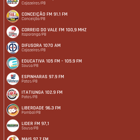
Cajazeiras/PB
CONCEIÇÃO FM 91.1 FM
Conceição/PB
CORREIO DO VALE FM 100,9 MHZ
Itaporanga/PB
DIFUSORA 1070 AM
Cajazeiras/PB
EDUCATIVA 105 FM - 105.9 FM
Sousa/PB
ESPINHARAS 97.9 FM
Patos/PB
ITATIUNGA 102.9 FM
Patos/PB
LIBERDADE 96.3 FM
Pombal/PB
LIDER FM 97,1
Sousa/PB
MAIS 97.7 FM