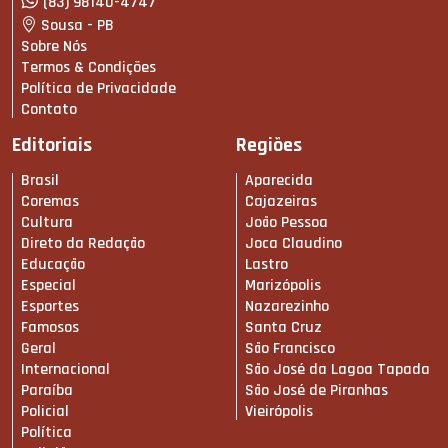
(83) 98140-4747
Sousa - PB
Sobre Nós
Termos & Condições
Política de Privacidade
Contato
Editoriais
Regiões
Brasil
Aparecida
Coremas
Cajazeiras
Cultura
João Pessoa
Direto da Redação
Joca Claudino
Educação
Lastro
Especial
Marizópolis
Esportes
Nazarezinho
Famosos
Santa Cruz
Geral
São Francisco
Internacional
São José da Lagoa Tapada
Paraíba
São José de Piranhas
Policial
Vieirópolis
Política