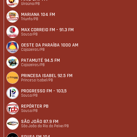
Uiraúna/PB
MARIANA 104 FM
Triunfo/PB
MAX CORREIO FM - 91.3 FM
Sousa/PB
OESTE DA PARAÍBA 1000 AM
Cajazeiras/PB
PATAMUTÉ 94.5 FM
Cajazeiras/PB
PRINCESA ISABEL 92.5 FM
Princesa Isabel/PB
PROGRESSO FM - 103,5
Sousa/PB
REPÓRTER PB
Sousa/PB
SÃO JOÃO 87.9 FM
São João do Rio do Peixe/PB
SOUSA FM 104