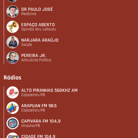
DR PAULO JOSÉ
Medicina
ESPAÇO ABERTO
Opinião dos Leitores
NARJARA ARAÚJO
Saúde
PEREIRA JR.
Articulista Polí­tico
Rádios
ALTO PIRANHAS 560KHZ AM
Cajazeiras/PB
ARAPUAN FM 98.5
Cajazeiras/PB
CAPIVARA FM 104,9
Uiraúna/PB
CIDADE FM 104,9