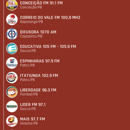
CONCEIÇÃO FM 91.1 FM
Conceição/PB
CORREIO DO VALE FM 100,9 MHZ
Itaporanga/PB
DIFUSORA 1070 AM
Cajazeiras/PB
EDUCATIVA 105 FM - 105.9 FM
Sousa/PB
ESPINHARAS 97.9 FM
Patos/PB
ITATIUNGA 102.9 FM
Patos/PB
LIBERDADE 96.3 FM
Pombal/PB
LIDER FM 97,1
Sousa/PB
MAIS 97.7 FM
Uiraúna/PB