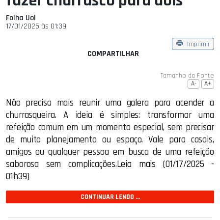
fazer churrasco para dois
Folha Uol
17/01/2025 às 01:39
Imprimir
COMPARTILHAR
Tamanho da Fonte
A-
A+
Não precisa mais reunir uma galera para acender a
churrasqueira. A ideia é simples: transformar uma
refeição comum em um momento especial, sem precisar
de muito planejamento ou espaço. Vale para casais,
amigos ou qualquer pessoa em busca de uma refeição
saborosa sem complicações.
Leia mais
(01/17/2025 -
01h39)
CONTINUAR LENDO ...