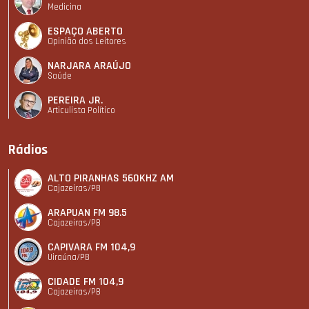
Medicina
ESPAÇO ABERTO
Opinião dos Leitores
NARJARA ARAÚJO
Saúde
PEREIRA JR.
Articulista Polí­tico
Rádios
ALTO PIRANHAS 560KHZ AM
Cajazeiras/PB
ARAPUAN FM 98.5
Cajazeiras/PB
CAPIVARA FM 104,9
Uiraúna/PB
CIDADE FM 104,9
Cajazeiras/PB