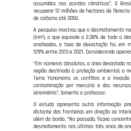
assumidos nos acordos climáticos”. O Bra
recuperar 12 milhões de hectares de florest
de carbono até 2050.
A pesquisa mostrou que o desmatamento nas 
(km²), o que equivale a 2,38% de todo o de
analisadas, a taxa de devastação foi, em
129% entre 2013 e 2021. Considerando apenas 
“Em números absolutos, a área devastada na
região destinada à proteção ambiental, a 
Terra Yanomami, os conflitos e a invasão
contaminação por mercúrio e dos recursos
ianomâmis”, lamenta o professor.
O estudo apresenta outra informação pre
distante das fronteiras em direção ao inter
além da borda. “No passado, ficava concentr
desmatamento nos últimos três anos de anál