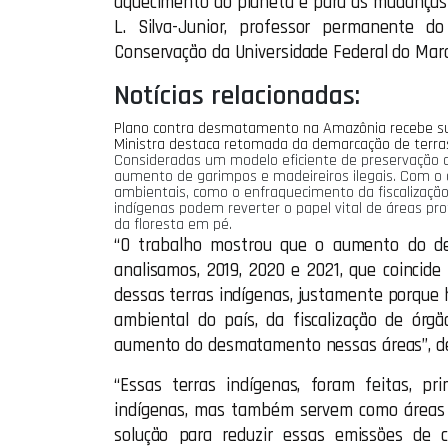
aquecimento do planeta e para as mudanças cl
L. Silva-Junior, professor permanente d
Conservação da Universidade Federal do Mar
Notícias relacionadas:
Plano contra desmatamento na Amazônia recebe su
Ministra destaca retomada da demarcação de terras
Consideradas um modelo eficiente de preservação da
aumento de garimpos e madeireiros ilegais. Com o 
ambientais, como o enfraquecimento da fiscalização 
indígenas podem reverter o papel vital de áreas p
da floresta em pé.
“O trabalho mostrou que o aumento do de
analisamos, 2019, 2020 e 2021, que coincid
dessas terras indígenas, justamente porque
ambiental do país, da fiscalização de órgã
aumento do desmatamento nessas áreas”, des
“Essas terras indígenas, foram feitas, pri
indígenas, mas também servem como áreas 
solução para reduzir essas emissões de 