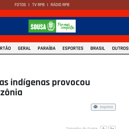
FOTOS
|
TV RPB
|
RÁDIO RPB
ERTÃO
GERAL
PARAÍBA
ESPORTES
BRASIL
OUTROS
s indígenas provocou
zônia
Imprimir
Tamanho da Fonte
A-
A+