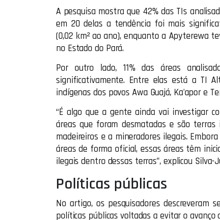
A pesquisa mostra que 42% das TIs analisa
em 20 delas a tendência foi mais significa
(0,02 km² ao ano), enquanto a Apyterewa tev
no Estado do Pará.
Por outro lado, 11% das áreas analisa
significativamente. Entre elas está a TI A
indígenas dos povos Awa Guajá, Ka'apor e T
“É algo que a gente ainda vai investigar
áreas que foram desmatadas e são terras i
madeireiros e a mineradores ilegais. Embor
áreas de forma oficial, essas áreas têm inic
ilegais dentro dessas terras”, explicou Silva-J
Políticas públicas
No artigo, os pesquisadores descreveram s
políticas públicas voltadas a evitar o avan