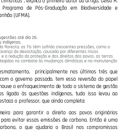
imáticas”, explica o primeiro autor do artigo, Celso H.
o Programa de Pós-Graduação em Biodiversidade e
anhão (UFMA).
gestões até dia 26.
 indígenas.
 floresta, as TIs têm sofrido crescentes pressões, como o
avanço da devastação, causada por diferentes riscos
e a redução da proteção e dos direitos dos povos, as terras
rotegidas no combate às mudanças climáticas e na manutenção
smatamento, principalmente nos últimos três que
e com o governo passado, tem essa reversão do papel
 houve o enfraquecimento de todo o sistema de gestão
os ligado às questões indígenas, tudo isso levou ao
taca o professor, que ainda completa:
meiro para garantir o direito aos povos originários
para evitar essas emissões de carbono. Então é uma
carbono, o que ajudaria o Brasil nos compromissos