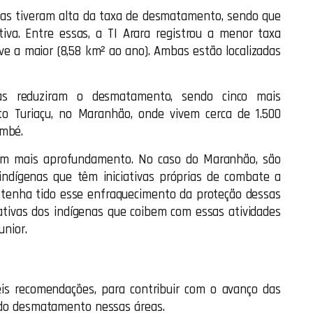
das tiveram alta da taxa de desmatamento, sendo que
tiva. Entre essas, a TI Arara registrou a menor taxa
e a maior (8,58 km² ao ano). Ambas estão localizadas
das reduziram o desmatamento, sendo cinco mais
lto Turiaçu, no Maranhão, onde vivem cerca de 1.500
embé.
 com mais aprofundamento. No caso do Maranhão, são
ndígenas que têm iniciativas próprias de combate a
a tenha tido esse enfraquecimento da proteção dessas
iativas dos indígenas que coibem com essas atividades
unior.
eis recomendações, para contribuir com o avanço das
ço do desmatamento nessas áreas.