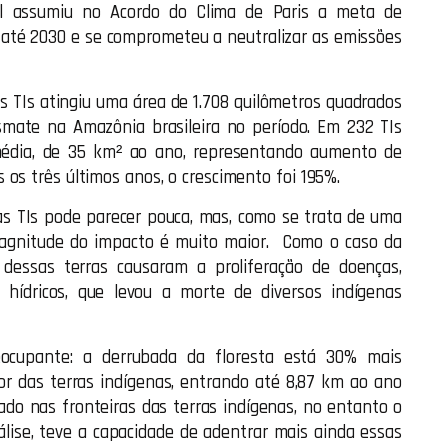
sil assumiu no Acordo do Clima de Paris a meta de
a até 2030 e se comprometeu a neutralizar as emissões
TIs atingiu uma área de 1.708 quilômetros quadrados
smate na Amazônia brasileira no período. Em 232 TIs
 média, de 35 km² ao ano, representando aumento de
os três últimos anos, o crescimento foi 195%.
s TIs pode parecer pouca, mas, como se trata de uma
magnitude do impacto é muito maior. Como o caso da
 dessas terras causaram a proliferação de doenças,
 hídricos, que levou a morte de diversos indígenas
ocupante: a derrubada da floresta está 30% mais
ior das terras indígenas, entrando até 8,87 km ao ano
ado nas fronteiras das terras indígenas, no entanto o
ise, teve a capacidade de adentrar mais ainda essas