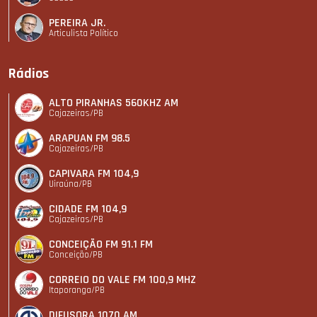
PEREIRA JR.
Articulista Polí­tico
Rádios
ALTO PIRANHAS 560KHZ AM
Cajazeiras/PB
ARAPUAN FM 98.5
Cajazeiras/PB
CAPIVARA FM 104,9
Uiraúna/PB
CIDADE FM 104,9
Cajazeiras/PB
CONCEIÇÃO FM 91.1 FM
Conceição/PB
CORREIO DO VALE FM 100,9 MHZ
Itaporanga/PB
DIFUSORA 1070 AM