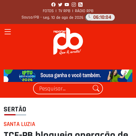
FOTOS
|
TV RPB
|
RÁDIO RPB
06:10:05
Sousa/PB -
seg, 10 de ago de 2026
SERTÃO
SANTA LUZIA
TCE-PB bloqueia operação de