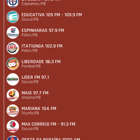
Cajazeiras/PB
EDUCATIVA 105 FM - 105.9 FM
Sousa/PB
ESPINHARAS 97.9 FM
Patos/PB
ITATIUNGA 102.9 FM
Patos/PB
LIBERDADE 96.3 FM
Pombal/PB
LIDER FM 97,1
Sousa/PB
MAIS 97.7 FM
Uiraúna/PB
MARIANA 104 FM
Triunfo/PB
MAX CORREIO FM - 91.3 FM
Sousa/PB
OESTE DA PARAÍBA 1000 AM