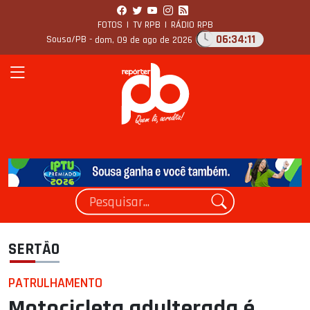
FOTOS
|
TV RPB
|
RÁDIO RPB
06:34:12
Sousa/PB -
dom, 09 de ago de 2026
SERTÃO
PATRULHAMENTO
Motocicleta adulterada é