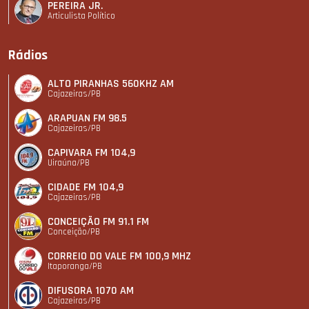
PEREIRA JR.
Articulista Polí­tico
Rádios
ALTO PIRANHAS 560KHZ AM
Cajazeiras/PB
ARAPUAN FM 98.5
Cajazeiras/PB
CAPIVARA FM 104,9
Uiraúna/PB
CIDADE FM 104,9
Cajazeiras/PB
CONCEIÇÃO FM 91.1 FM
Conceição/PB
CORREIO DO VALE FM 100,9 MHZ
Itaporanga/PB
DIFUSORA 1070 AM
Cajazeiras/PB