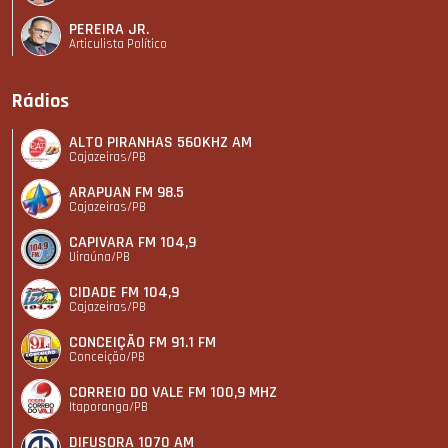
PEREIRA JR.
Articulista Polí­tico
Rádios
ALTO PIRANHAS 560KHZ AM
Cajazeiras/PB
ARAPUAN FM 98.5
Cajazeiras/PB
CAPIVARA FM 104,9
Uiraúna/PB
CIDADE FM 104,9
Cajazeiras/PB
CONCEIÇÃO FM 91.1 FM
Conceição/PB
CORREIO DO VALE FM 100,9 MHZ
Itaporanga/PB
DIFUSORA 1070 AM