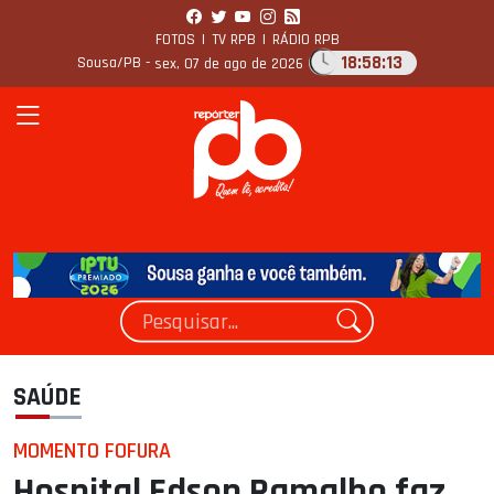
FOTOS
|
TV RPB
|
RÁDIO RPB
18:58:14
Sousa/PB -
sex, 07 de ago de 2026
SAÚDE
MOMENTO FOFURA
Hospital Edson Ramalho faz