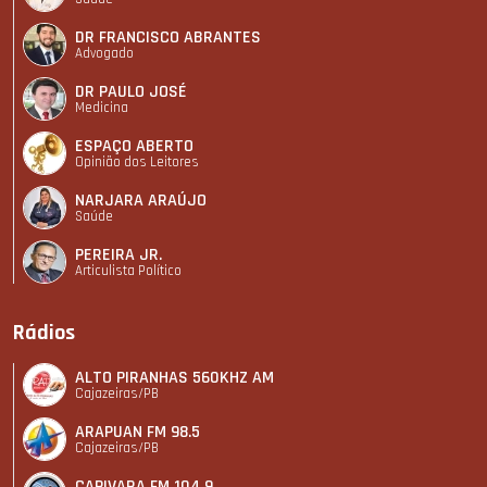
DR FRANCISCO ABRANTES
Advogado
DR PAULO JOSÉ
Medicina
ESPAÇO ABERTO
Opinião dos Leitores
NARJARA ARAÚJO
Saúde
PEREIRA JR.
Articulista Polí­tico
Rádios
ALTO PIRANHAS 560KHZ AM
Cajazeiras/PB
ARAPUAN FM 98.5
Cajazeiras/PB
CAPIVARA FM 104,9