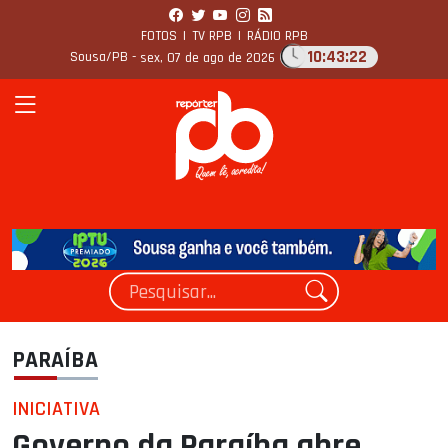
FOTOS
|
TV RPB
|
RÁDIO RPB
10:43:23
Sousa/PB -
sex, 07 de ago de 2026
PARAÍBA
INICIATIVA
Governo da Paraíba abre