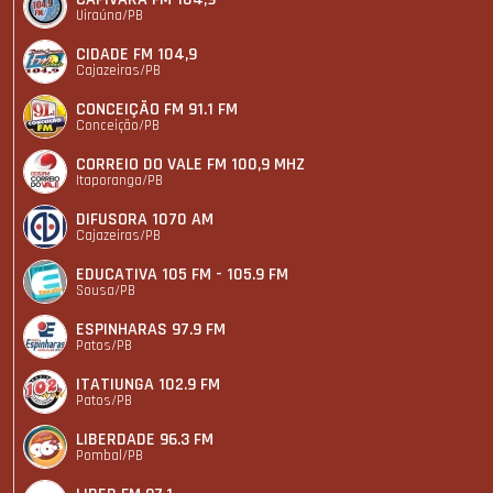
Uiraúna/PB
CIDADE FM 104,9
Cajazeiras/PB
CONCEIÇÃO FM 91.1 FM
Conceição/PB
CORREIO DO VALE FM 100,9 MHZ
Itaporanga/PB
DIFUSORA 1070 AM
Cajazeiras/PB
EDUCATIVA 105 FM - 105.9 FM
Sousa/PB
ESPINHARAS 97.9 FM
Patos/PB
ITATIUNGA 102.9 FM
Patos/PB
LIBERDADE 96.3 FM
Pombal/PB