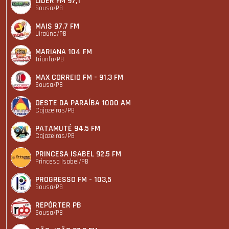
LIDER FM 97,1
Sousa/PB
MAIS 97.7 FM
Uiraúna/PB
MARIANA 104 FM
Triunfo/PB
MAX CORREIO FM - 91.3 FM
Sousa/PB
OESTE DA PARAÍBA 1000 AM
Cajazeiras/PB
PATAMUTÉ 94.5 FM
Cajazeiras/PB
PRINCESA ISABEL 92.5 FM
Princesa Isabel/PB
PROGRESSO FM - 103,5
Sousa/PB
REPÓRTER PB
Sousa/PB