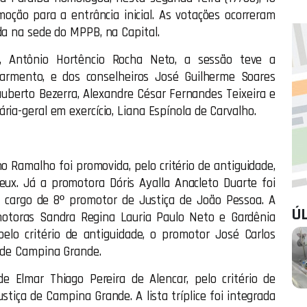
oção para a entrância inicial. As votações ocorreram
da na sede do MPPB, na Capital.
ça, Antônio Hortêncio Rocha Neto, a sessão teve a
 Sarmento, e dos conselheiros José Guilherme Soares
auberto Bezerra, Alexandre César Fernandes Teixeira e
ria-geral em exercício, Liana Espínola de Carvalho.
 Ramalho foi promovida, pelo critério de antiguidade,
ux. Já a promotora Dóris Ayalla Anacleto Duarte foi
o cargo de 8º promotor de Justiça de João Pessoa. A
Ú
omotoras Sandra Regina Lauria Paulo Neto e Gardênia
elo critério de antiguidade, o promotor José Carlos
a de Campina Grande.
lmar Thiago Pereira de Alencar, pelo critério de
tiça de Campina Grande. A lista tríplice foi integrada