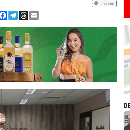
Imprimir
App
Facebook
Telegram
Threads
Email
D