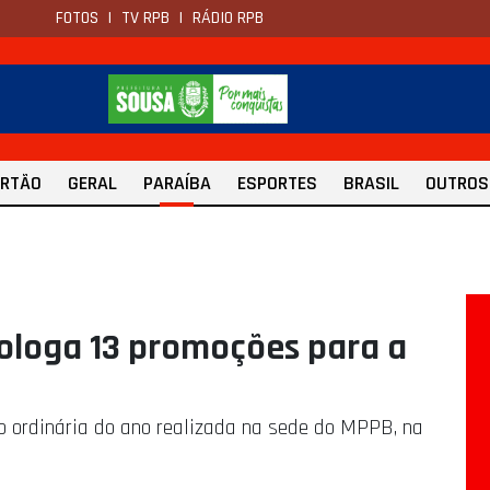
FOTOS
|
TV RPB
|
RÁDIO RPB
ERTÃO
GERAL
PARAÍBA
ESPORTES
BRASIL
OUTROS
ologa 13 promoções para a
o ordinária do ano realizada na sede do MPPB, na