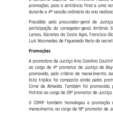
promoções para a entrância final e uma rem
durante a 4ª sessão ordinária do ano realiza
Presidida pelo procurador-geral de Justi
participação do corregedor-geral, Antônio
Lemos, Sócrates da Costa Agra, Francisco Gl
Luís Nicomedes de Figueiredo Neto da secretá
Promoções
A promotora de Justiça Ana Carolina Coutinho
ao cargo de 4º promotor de Justiça de Baye
promovida, pelo critério de merecimento, a
lista tríplice foi composta ainda pelas pr
Cirne de Almeida. Também foi promovido, p
Patrício ao cargo de 28º promotor de Justiç
O CSMP também homologou a promoção de E
merecimento, ao cargo de 18º promotor de Jus