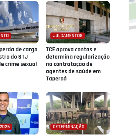
ENTO
JULGAMENTOS
perda de cargo
TCE aprova contas e
stro do STJ
determina regularização
e crime sexual
na contratação de
agentes de saúde em
Taperoá
 2026
DETERMINAÇÃO