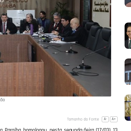
ção
Tamanho da Fonte
A-
A+
a Paraíba homologou, nesta segunda-feira (17/03), 13