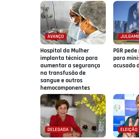
AVANÇO
JULGAM
Hospital da Mulher
PGR pede 
implanta técnica para
para mini
aumentar a segurança
acusado d
na transfusão de
sangue e outros
hemocomponentes
DELEGADA
ELEIÇÃO