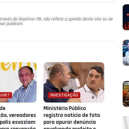
través do Repórter PB, não reflete a opinião deste site ou de
que publicam.
OUVE?
INVESTIGAÇÃO
 de
Ministério Público
ção, vereadores
registra notícia de fato
polis esvaziam
para apurar denúncia