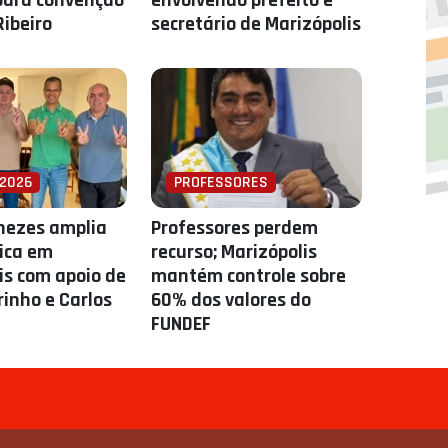
para convenção
envolvendo prefeito e
Ribeiro
secretário de Marizópolis
 2026
PROFESSORES
nezes amplia
Professores perdem
tica em
recurso; Marizópolis
is com apoio de
mantém controle sobre
rinho e Carlos
60% dos valores do
FUNDEF