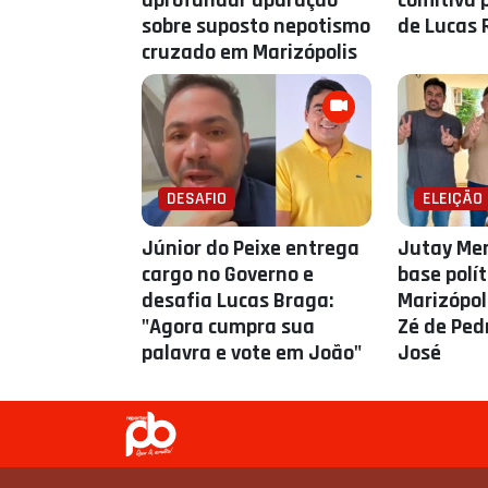
aprofundar apuração
comitiva 
sobre suposto nepotismo
de Lucas 
cruzado em Marizópolis
DESAFIO
ELEIÇÃO
Júnior do Peixe entrega
Jutay Me
cargo no Governo e
base polí
desafia Lucas Braga:
Marizópol
"Agora cumpra sua
Zé de Ped
palavra e vote em João"
José