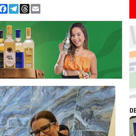
App
Facebook
Telegram
Threads
Email
D