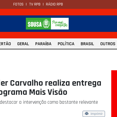
FOTOS
|
TV RPB
|
RÁDIO RPB
ERTÃO
GERAL
PARAÍBA
POLÍTICA
BRASIL
OUTROS
er Carvalho realiza entrega
rograma Mais Visão
 destacar a intervenção como bastante relevante
Imprimir