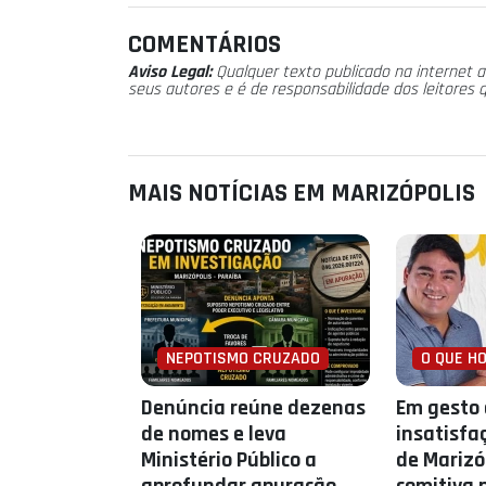
COMENTÁRIOS
Aviso Legal:
Qualquer texto publicado na internet a
seus autores e é de responsabilidade dos leitores 
MAIS NOTÍCIAS EM MARIZÓPOLIS
NEPOTISMO CRUZADO
O QUE H
Denúncia reúne dezenas
Em gesto
de nomes e leva
insatisfa
Ministério Público a
de Marizó