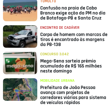
TUMULTO
Confusão na praia de Cabo
Branco exige ação da PM no dia
de Botafogo-PB e Santa Cruz
ENCONTRO DE CADÁVER
Corpo de homem com marcas de
tiros é encontrado às margens
da PB-138
CONCURSO 3.042
Mega-Sena sorteia prêmio
acumulado de R$ 165 milhões
neste domingo
MOBILIDADE URBANA
Prefeitura de João Pessoa
avança com projetos de
corredores viários para sistema
de veículos rápidos