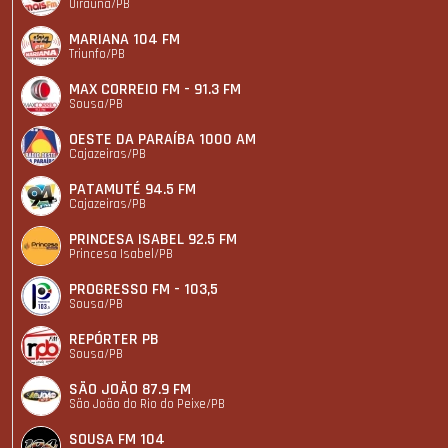
Uiraúna/PB
MARIANA 104 FM
Triunfo/PB
MAX CORREIO FM - 91.3 FM
Sousa/PB
OESTE DA PARAÍBA 1000 AM
Cajazeiras/PB
PATAMUTÉ 94.5 FM
Cajazeiras/PB
PRINCESA ISABEL 92.5 FM
Princesa Isabel/PB
PROGRESSO FM - 103,5
Sousa/PB
REPÓRTER PB
Sousa/PB
SÃO JOÃO 87.9 FM
São João do Rio do Peixe/PB
SOUSA FM 104