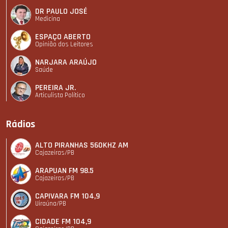
DR PAULO JOSÉ
Medicina
ESPAÇO ABERTO
Opinião dos Leitores
NARJARA ARAÚJO
Saúde
PEREIRA JR.
Articulista Polí­tico
Rádios
ALTO PIRANHAS 560KHZ AM
Cajazeiras/PB
ARAPUAN FM 98.5
Cajazeiras/PB
CAPIVARA FM 104,9
Uiraúna/PB
CIDADE FM 104,9