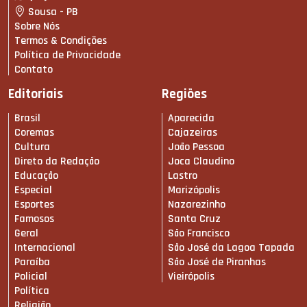
Sousa - PB
Sobre Nós
Termos & Condições
Política de Privacidade
Contato
Editoriais
Regiões
Brasil
Aparecida
Coremas
Cajazeiras
Cultura
João Pessoa
Direto da Redação
Joca Claudino
Educação
Lastro
Especial
Marizópolis
Esportes
Nazarezinho
Famosos
Santa Cruz
Geral
São Francisco
Internacional
São José da Lagoa Tapada
Paraíba
São José de Piranhas
Policial
Vieirópolis
Política
Religião