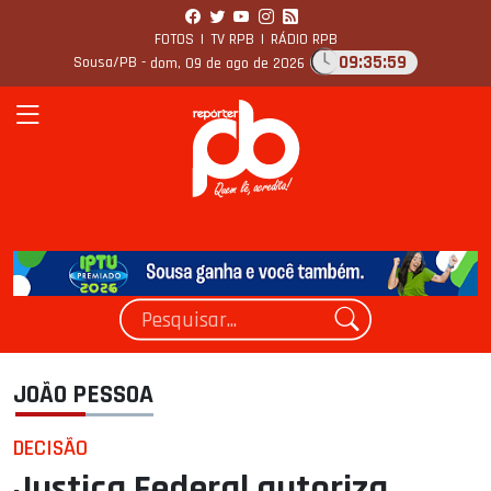
FOTOS
|
TV RPB
|
RÁDIO RPB
09:36:00
Sousa/PB -
dom, 09 de ago de 2026
JOÃO PESSOA
DECISÃO
Justiça Federal autoriza