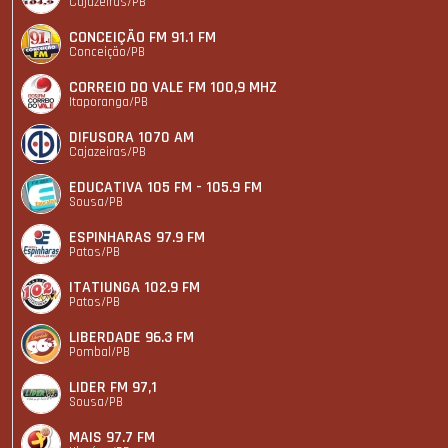
Cajazeiras/PB
CONCEIÇÃO FM 91.1 FM
Conceição/PB
CORREIO DO VALE FM 100,9 MHZ
Itaporanga/PB
DIFUSORA 1070 AM
Cajazeiras/PB
EDUCATIVA 105 FM - 105.9 FM
Sousa/PB
ESPINHARAS 97.9 FM
Patos/PB
ITATIUNGA 102.9 FM
Patos/PB
LIBERDADE 96.3 FM
Pombal/PB
LIDER FM 97,1
Sousa/PB
MAIS 97.7 FM