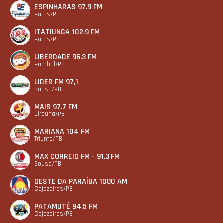
ESPINHARAS 97.9 FM
Patos/PB
ITATIUNGA 102.9 FM
Patos/PB
LIBERDADE 96.3 FM
Pombal/PB
LIDER FM 97,1
Sousa/PB
MAIS 97.7 FM
Uiraúna/PB
MARIANA 104 FM
Triunfo/PB
MAX CORREIO FM - 91.3 FM
Sousa/PB
OESTE DA PARAÍBA 1000 AM
Cajazeiras/PB
PATAMUTÉ 94.5 FM
Cajazeiras/PB