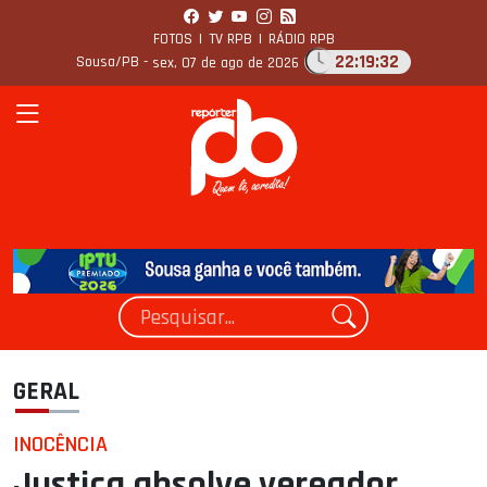
FOTOS
|
TV RPB
|
RÁDIO RPB
22:19:33
Sousa/PB -
sex, 07 de ago de 2026
GERAL
INOCÊNCIA
Justiça absolve vereador