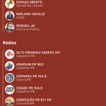
ESPAÇO ABERTO
Opinião dos Leitores
NARJARA ARAÚJO
Saúde
PEREIRA JR.
Articulista Polí­tico
Rádios
ALTO PIRANHAS 560KHZ AM
Cajazeiras/PB
ARAPUAN FM 98.5
Cajazeiras/PB
CAPIVARA FM 104,9
Uiraúna/PB
CIDADE FM 104,9
Cajazeiras/PB
CONCEIÇÃO FM 91.1 FM
Conceição/PB