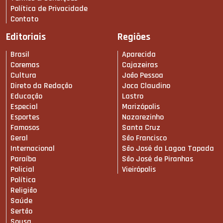
Política de Privacidade
Contato
Editoriais
Regiões
Brasil
Aparecida
Coremas
Cajazeiras
Cultura
João Pessoa
Direto da Redação
Joca Claudino
Educação
Lastro
Especial
Marizópolis
Esportes
Nazarezinho
Famosos
Santa Cruz
Geral
São Francisco
Internacional
São José da Lagoa Tapada
Paraíba
São José de Piranhas
Policial
Vieirópolis
Política
Religião
Saúde
Sertão
Sousa