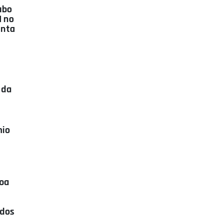
abo
M no
anta
 da
mio
soa
idos