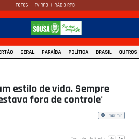
FOTOS
|
TV RPB
|
RÁDIO RPB
ERTÃO
GERAL
PARAÍBA
POLÍTICA
BRASIL
OUTROS
um estilo de vida. Sempre
stava fora de controle'
Imprimir
Tamanho da Fonte
A-
A+