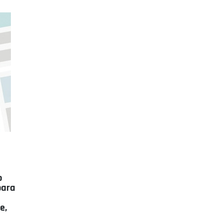
o
para
e,