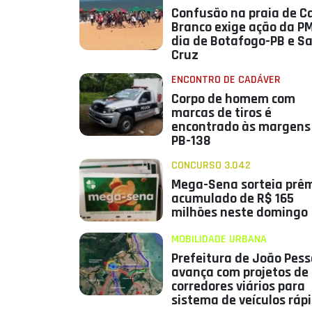
Confusão na praia de C
Branco exige ação da P
dia de Botafogo-PB e S
Cruz
ENCONTRO DE CADÁVER
Corpo de homem com
marcas de tiros é
encontrado às margens
PB-138
CONCURSO 3.042
Mega-Sena sorteia prê
acumulado de R$ 165
milhões neste domingo
MOBILIDADE URBANA
Prefeitura de João Pes
avança com projetos de
corredores viários para
sistema de veículos ráp