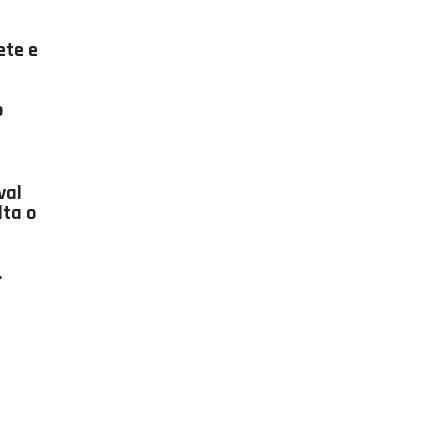
ete e
o
val
lta o