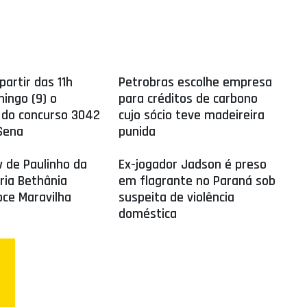
partir das 11h
Petrobras escolhe empresa
ingo (9) o
para créditos de carbono
 do concurso 3042
cujo sócio teve madeireira
Sena
punida
 de Paulinho da
Ex-jogador Jadson é preso
aria Bethânia
em flagrante no Paraná sob
ce Maravilha
suspeita de violência
doméstica