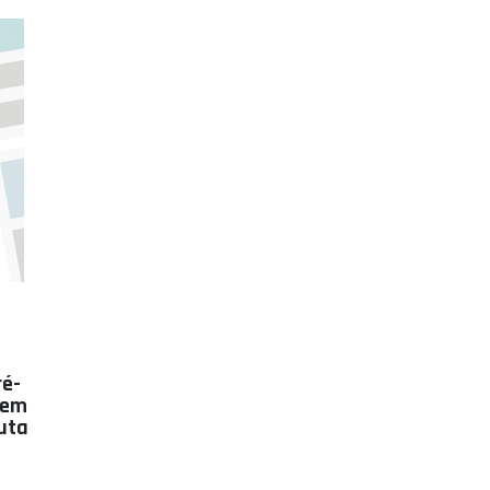
ré-
uem
puta