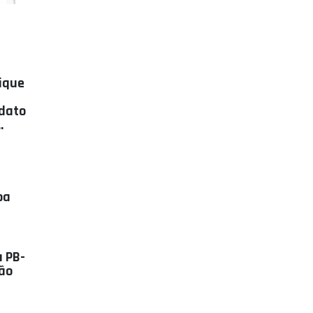
rique
dato
ba
a PB-
São