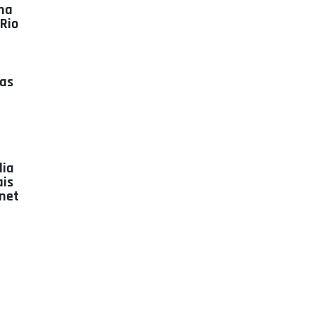
na
Rio
ias
lia
ais
rnet