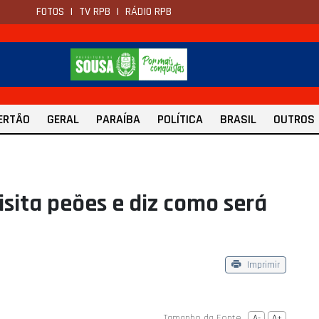
FOTOS
|
TV RPB
|
RÁDIO RPB
ERTÃO
GERAL
PARAÍBA
POLÍTICA
BRASIL
OUTROS
isita peões e diz como será
Imprimir
Tamanho da Fonte
A-
A+