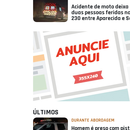
Acidente de moto deixa
duas pessoas feridas n
230 entre Aparecida e 
ÚLTIMOS
DURANTE ABORDAGEM
Homem é preso com pist