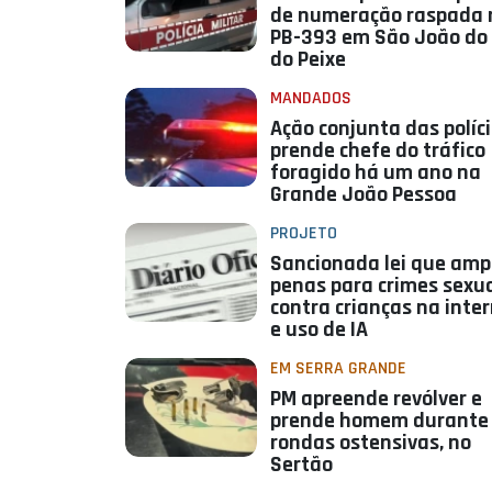
de numeração raspada 
PB-393 em São João do 
do Peixe
MANDADOS
Ação conjunta das políc
prende chefe do tráfico
foragido há um ano na
Grande João Pessoa
PROJETO
Sancionada lei que amp
penas para crimes sexu
contra crianças na inte
e uso de IA
EM SERRA GRANDE
PM apreende revólver e
prende homem durante
rondas ostensivas, no
Sertão