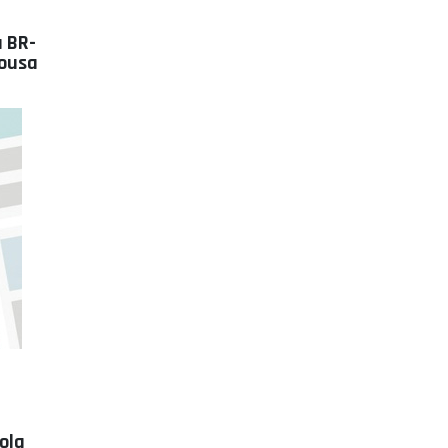
a BR-
Sousa
ola