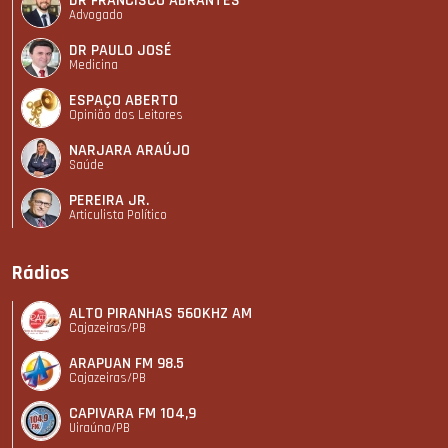
DR FRANCISCO ABRANTES
Advogado
DR PAULO JOSÉ
Medicina
ESPAÇO ABERTO
Opinião dos Leitores
NARJARA ARAÚJO
Saúde
PEREIRA JR.
Articulista Polí­tico
Rádios
ALTO PIRANHAS 560KHZ AM
Cajazeiras/PB
ARAPUAN FM 98.5
Cajazeiras/PB
CAPIVARA FM 104,9
Uiraúna/PB