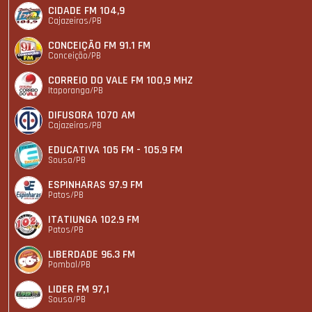
CIDADE FM 104,9
Cajazeiras/PB
CONCEIÇÃO FM 91.1 FM
Conceição/PB
CORREIO DO VALE FM 100,9 MHZ
Itaporanga/PB
DIFUSORA 1070 AM
Cajazeiras/PB
EDUCATIVA 105 FM - 105.9 FM
Sousa/PB
ESPINHARAS 97.9 FM
Patos/PB
ITATIUNGA 102.9 FM
Patos/PB
LIBERDADE 96.3 FM
Pombal/PB
LIDER FM 97,1
Sousa/PB