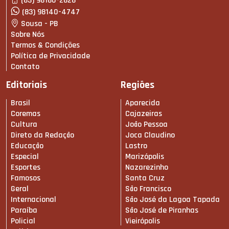
(83) 98160-2626
(83) 98140-4747
Sousa - PB
Sobre Nós
Termos & Condições
Política de Privacidade
Contato
Editoriais
Regiões
Brasil
Aparecida
Coremas
Cajazeiras
Cultura
João Pessoa
Direto da Redação
Joca Claudino
Educação
Lastro
Especial
Marizópolis
Esportes
Nazarezinho
Famosos
Santa Cruz
Geral
São Francisco
Internacional
São José da Lagoa Tapada
Paraíba
São José de Piranhas
Policial
Vieirópolis